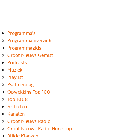
Luister
Word
nu
vriend
Programma's
Programma's
Podcasts
Programma overzicht
Programmagids
Muziek
Groot Nieuws Gemist
Podcasts
Artikelen
Muziek
Kanalen
Playlist
Psalmendag
Steun
Opwekking Top 100
onze
Top 1008
missie
Artikelen
Kanalen
Info
Groot Nieuws Radio
Groot Nieuws Radio Non-stop
Blijde Klanken