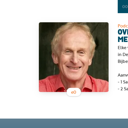
00
Podc
OV
ME
Elke 
in De
Bijb
Aanvu
- 1 S
- 2 S
e
0