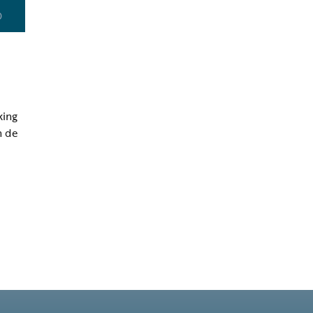
0
king
n de