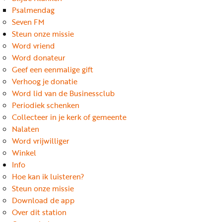
Word
Psalmendag
nu
Seven FM
vriend
Steun onze missie
Word vriend
Businessclub
Word donateur
Adverteren
Geef een eenmalige gift
Verhoog je donatie
Winkel
Word lid van de Businessclub
Periodiek schenken
Collecteer in je kerk of gemeente
Privacy
Nalaten
reglement
Word vrijwilliger
Algemene
Winkel
Info
voorwaarden
Hoe kan ik luisteren?
Steun onze missie
Download de app
Over dit station