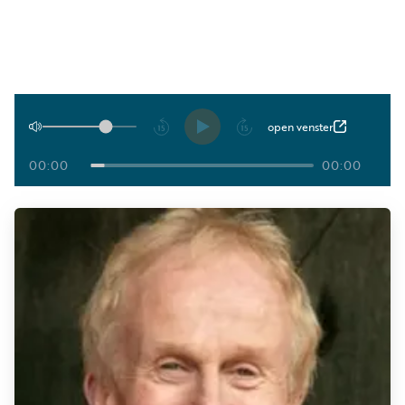
Luister
Word
nu
vriend
Programma's
Podcasts
Afspelen
open venster
Muziek
00:00
00:00
Artikelen
Kanalen
Steun
onze
missie
Info