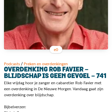
Word
nu
vriend
Businessclub
Adverteren
Winkel
e
0
Privacy
Podcasts
/
Preken en overdenkingen
reglement
OVERDENKING ROB FAVIER -
BLIJDSCHAP IS GEEN GEVOEL - 741
Algemene
Elke vrijdag hoor je zanger en cabaretier Rob Favier met
voorwaarden
een overdenking in De Nieuwe Morgen. Vandaag gaat zijn
overdenking over blijdschap.
Bijbelverzen: