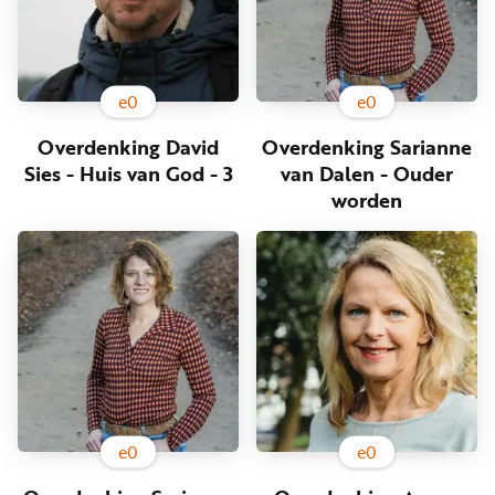
e
0
e
0
Overdenking David
Overdenking Sarianne
Sies - Huis van God - 3
van Dalen - Ouder
worden
e
0
e
0