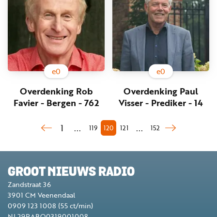
e
0
e
0
Overdenking Rob
Overdenking Paul
Favier - Bergen - 762
Visser - Prediker - 14
1
...
...
119
120
121
152
GROOT NIEUWS RADIO
Zandstraat 36
3901 CM
Veenendaal
0909 123 1008
(55 ct/min)
NL29RABO0319001008