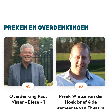
Luister
Word
nu
vriend
Programma's
PREKEN EN OVERDENKINGEN
Podcasts
Muziek
Artikelen
Kanalen
Steun
onze
missie
e
0
e
0
Info
Overdenking Paul
Preek Wietse van der
Visser - Efeze - 1
Hoek brief 4 de
gemeente van Thyatira