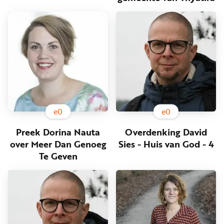
Word
nu
vriend
Businessclub
Adverteren
Winkel
e
0
e
0
Privacy
Preek Dorina Nauta
Overdenking David
reglement
over Meer Dan Genoeg
Sies - Huis van God - 4
Algemene
Te Geven
voorwaarden