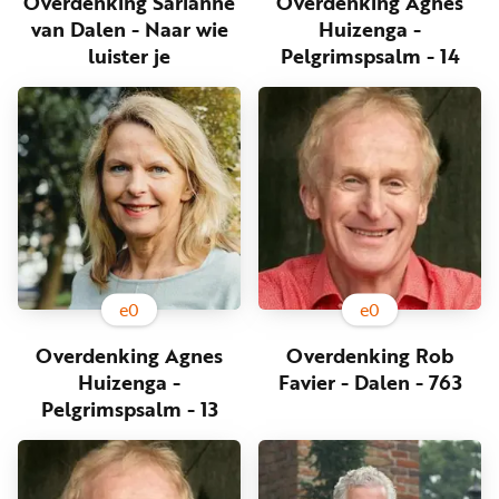
Overdenking Sarianne
Overdenking Agnes
van Dalen - Naar wie
Huizenga -
luister je
Pelgrimspsalm - 14
e
0
e
0
Overdenking Agnes
Overdenking Rob
Huizenga -
Favier - Dalen - 763
Pelgrimspsalm - 13