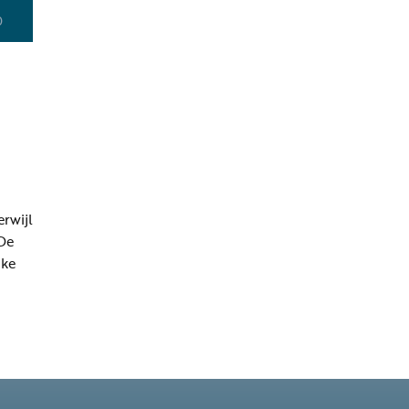
0
rwijl
'De
ike