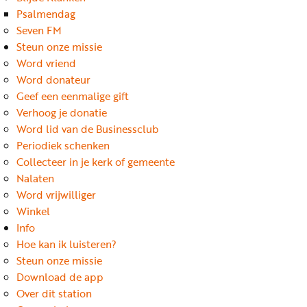
Word
Psalmendag
nu
Seven FM
vriend
Steun onze missie
Word vriend
Businessclub
Word donateur
Adverteren
Geef een eenmalige gift
Verhoog je donatie
Winkel
Word lid van de Businessclub
Periodiek schenken
Collecteer in je kerk of gemeente
Privacy
Nalaten
reglement
Word vrijwilliger
Algemene
Winkel
Info
voorwaarden
Hoe kan ik luisteren?
Steun onze missie
Download de app
Over dit station