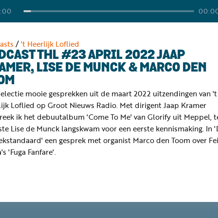
:00
00:0
asts
/
't Heerlijk Loflied
DCAST THL #23 APRIL 2022 JAAP
AMER, LISE DE MUNCK & MARCO DEN
OM
electie mooie gesprekken uit de maart 2022 uitzendingen van 't
ijk Loflied op Groot Nieuws Radio. Met dirigent Jaap Kramer
reek ik het debuutalbum 'Come To Me' van Glorify uit Meppel, te
iste Lise de Munck langskwam voor een eerste kennismaking. In 
ekstandaard' een gesprek met organist Marco den Toom over Fe
s 'Fuga Fanfare'.