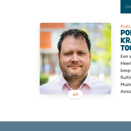
00
Podc
PO
KR
TO
Een s
Heerl
besp
fluit
Muzi
Asma'
e
0