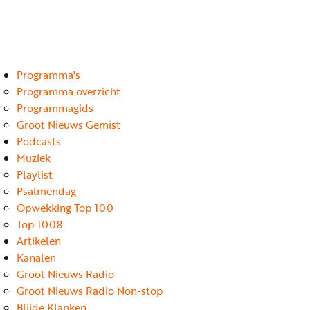
Luister
Word
nu
vriend
Programma's
Programma's
Podcasts
Programma overzicht
Programmagids
Muziek
Groot Nieuws Gemist
Podcasts
Artikelen
Muziek
Kanalen
Playlist
Psalmendag
Steun
Opwekking Top 100
onze
Top 1008
missie
Artikelen
Kanalen
Info
Groot Nieuws Radio
Groot Nieuws Radio Non-stop
Blijde Klanken