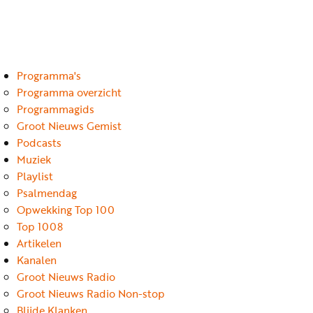
Luister
Word
nu
vriend
Programma's
Programma's
Podcasts
Programma overzicht
Programmagids
Muziek
Groot Nieuws Gemist
Podcasts
Artikelen
Muziek
Kanalen
Playlist
Psalmendag
Steun
Opwekking Top 100
onze
Top 1008
missie
Artikelen
Kanalen
Info
Groot Nieuws Radio
Groot Nieuws Radio Non-stop
Blijde Klanken