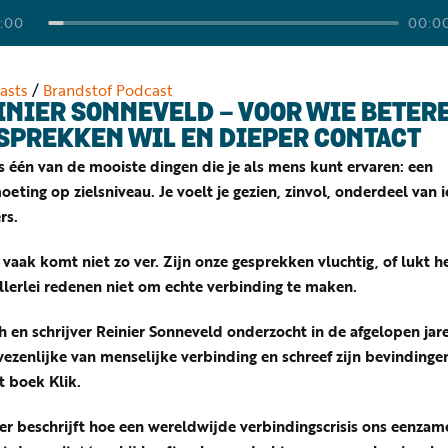
:00
00:0
asts
/
Brandstof Podcast
INIER SONNEVELD - VOOR WIE BETER
SPREKKEN WIL EN DIEPER CONTACT
s één van de mooiste dingen die je als mens kunt ervaren: een
eting op zielsniveau. Je voelt je gezien, zinvol, onderdeel van i
rs.
vaak komt niet zo ver. Zijn onze gesprekken vluchtig, of lukt h
llerlei redenen niet om echte verbinding te maken.
 en schrijver Reinier Sonneveld onderzocht in de afgelopen jar
ezenlijke van menselijke verbinding en schreef zijn bevindinge
t boek Klik.
er beschrijft hoe een wereldwijde verbindingscrisis ons eenzam