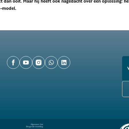
t dan ooit. Maar h
ij heeft ook nagedacht over een oplossing: he
-model.