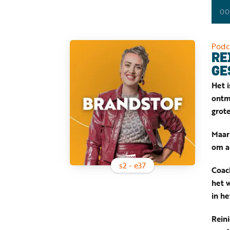
00
Podc
RE
GE
Het i
ontmo
grote
Maar 
om a
s
2
- e
37
Coach
het w
in he
Reini