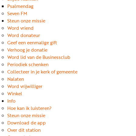
Word
Psalmendag
nu
Seven FM
vriend
Steun onze missie
Word vriend
Businessclub
Word donateur
Adverteren
Geef een eenmalige gift
Verhoog je donatie
Winkel
Word lid van de Businessclub
Periodiek schenken
Collecteer in je kerk of gemeente
Privacy
Nalaten
reglement
Word vrijwilliger
Algemene
Winkel
Info
voorwaarden
Hoe kan ik luisteren?
Steun onze missie
Download de app
Over dit station