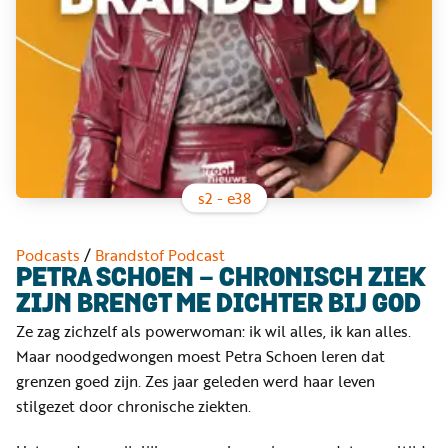
Word
nu
vriend
Businessclub
Adverteren
Winkel
s
2
- e
38
Privacy
Podcasts
/
Brandstof Podcast
reglement
PETRA SCHOEN - CHRONISCH ZIEK
ZIJN BRENGT ME DICHTER BIJ GOD
Algemene
Ze zag zichzelf als powerwoman: ik wil alles, ik kan alles.
voorwaarden
Maar noodgedwongen moest Petra Schoen leren dat
grenzen goed zijn. Zes jaar geleden werd haar leven
stilgezet door chronische ziekten.