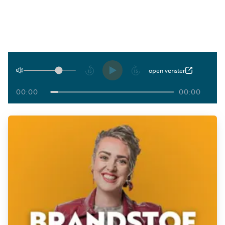
Luister
Word
nu
vriend
Programma's
Podcasts
Afspelen
open venster
Muziek
00:00
00:00
Artikelen
Kanalen
Steun
onze
missie
Info