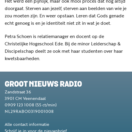
Het werd een pijnlijk, maar ook mooi proces dat nog altijd
doorgaat. Sterven aan jezelf, sterven aan beelden van wie je
zou moeten zijn. En weer opstaan. Leren dat Gods genade
echt genoeg is en je identiteit niet zit in wat je doet.
Petra Schoen is relatiemanager en docent op de
Christelijke Hogeschool Ede. Bij de minor Leiderschap &
Discipelschap deelt ze ook met haar studenten over haar
kwetsbaarheden.
GROOT NIEUWS RADIO
Zandstraat 36
3901 CM
Veenendaal
0909 123 1008
(55 ct/min)
NL29RABO0319001008
Alle contact informatie
Schrijf je in voor de nieuwsbrief