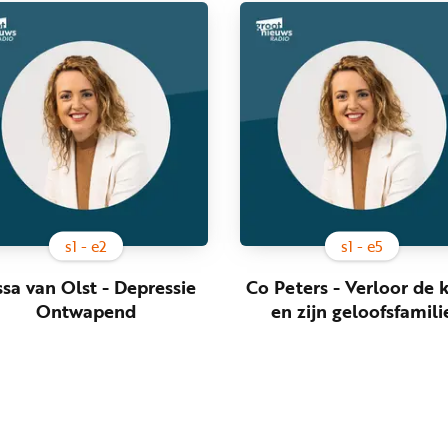
s
1
- e
2
s
1
- e
5
ssa van Olst - Depressie
Co Peters - Verloor de 
Ontwapend
en zijn geloofsfamili