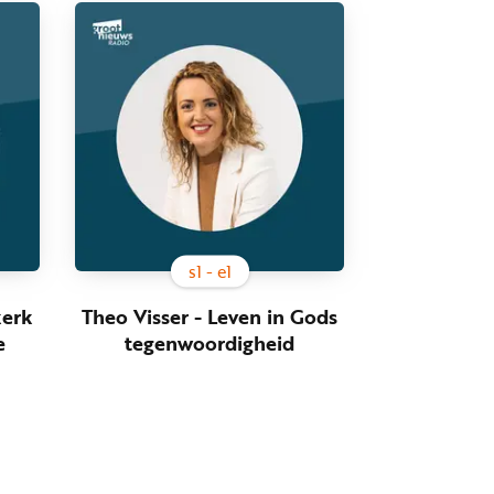
s
1
- e
1
kerk
Theo Visser - Leven in Gods
e
tegenwoordigheid