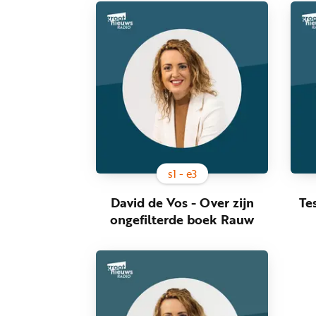
s
1
- e
3
David de Vos - Over zijn
Te
ongefilterde boek Rauw