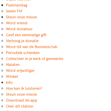
Word
Psalmendag
nu
Seven FM
vriend
Steun onze missie
Word vriend
Businessclub
Word donateur
Adverteren
Geef een eenmalige gift
Verhoog je donatie
Winkel
Word lid van de Businessclub
Periodiek schenken
Collecteer in je kerk of gemeente
Privacy
Nalaten
reglement
Word vrijwilliger
Algemene
Winkel
Info
voorwaarden
Hoe kan ik luisteren?
Steun onze missie
Download de app
Over dit station