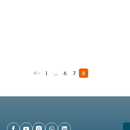
1
...
6
7
8