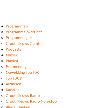
Luister
Word
nu
vriend
Programma's
Programma's
Podcasts
Programma overzicht
Programmagids
Muziek
Groot Nieuws Gemist
Podcasts
Artikelen
Muziek
Kanalen
Playlist
Psalmendag
Steun
Opwekking Top 100
onze
Top 1008
missie
Artikelen
Kanalen
Info
Groot Nieuws Radio
Groot Nieuws Radio Non-stop
Blijde Klanken