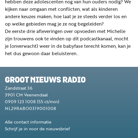
hebben deze adolescenten nog van hun ouders nodig? We
kijken naar omgaan met conflicten, wat als kinderen
andere keuzes maken, hoe laat je ze steeds verder los en
op welke gebieden mag je ze nog begeleiden?
De eerste drie afleveringen over opvoeden met Michelle
zijn trouwens ook te vinden op dit podcastkanaal, mocht
je (onverwacht) weer in de babyfase terecht komen, kan je
het dus gewoon daar beluisteren..
GROOT NIEUWS RADIO
Zandstraat 36
3901 CM
Veenendaal
0909 123 1008
(55 ct/min)
NL29RABO0319001008
Alle contact informatie
Schrijf je in voor de nieuwsbrief