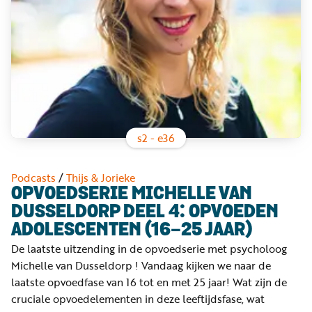
Word
nu
vriend
Businessclub
Adverteren
Winkel
s
2
- e
36
Privacy
Podcasts
/
Thijs & Jorieke
reglement
OPVOEDSERIE MICHELLE VAN
DUSSELDORP DEEL 4: OPVOEDEN
Algemene
ADOLESCENTEN (16-25 JAAR)
voorwaarden
De laatste uitzending in de opvoedserie met psycholoog
Michelle van Dusseldorp ! Vandaag kijken we naar de
laatste opvoedfase van 16 tot en met 25 jaar! Wat zijn de
cruciale opvoedelementen in deze leeftijdsfase, wat