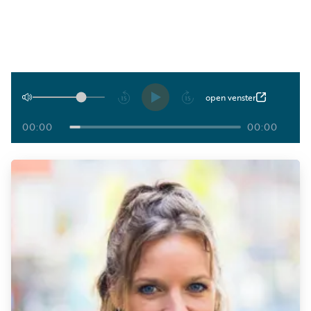
Luister
Word
nu
vriend
Programma's
Podcasts
Afspelen
open venster
Muziek
00:00
00:00
Artikelen
Kanalen
Steun
onze
missie
Info