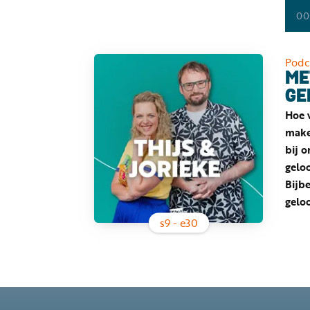
00
Podc
ME
GE
Hoe 
maken
bij 
gelo
Bijbe
geloo
s
9
- e
30