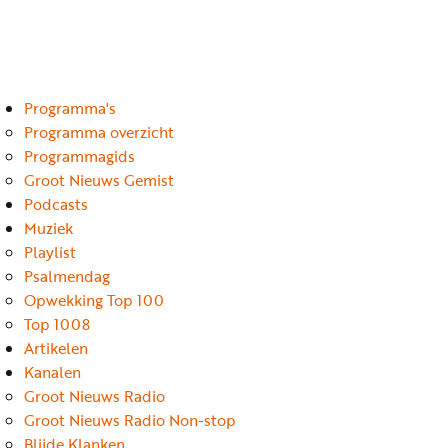
Luister
Word
nu
vriend
Programma's
Programma's
Podcasts
Programma overzicht
Programmagids
Muziek
Groot Nieuws Gemist
Podcasts
Artikelen
Muziek
Kanalen
Playlist
Psalmendag
Steun
Opwekking Top 100
onze
Top 1008
missie
Artikelen
Kanalen
Info
Groot Nieuws Radio
Groot Nieuws Radio Non-stop
Blijde Klanken