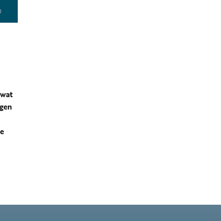
0
 wat
egen
de