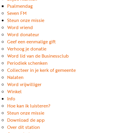
Word
Psalmendag
nu
Seven FM
vriend
Steun onze missie
Word vriend
Businessclub
Word donateur
Adverteren
Geef een eenmalige gift
Verhoog je donatie
Winkel
Word lid van de Businessclub
Periodiek schenken
Collecteer in je kerk of gemeente
Privacy
Nalaten
reglement
Word vrijwilliger
Algemene
Winkel
Info
voorwaarden
Hoe kan ik luisteren?
Steun onze missie
Download de app
Over dit station