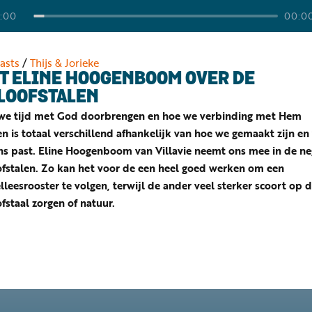
:00
00:0
asts
/
Thijs & Jorieke
T ELINE HOOGENBOOM OVER DE
LOOFSTALEN
we tijd met God doorbrengen en hoe we verbinding met Hem
 is totaal verschillend afhankelijk van hoe we gemaakt zijn en
ons past. Eline Hoogenboom van Villavie neemt ons mee in de n
ofstalen. Zo kan het voor de een heel goed werken om een
lleesrooster te volgen, terwijl de ander veel sterker scoort op 
fstaal zorgen of natuur.