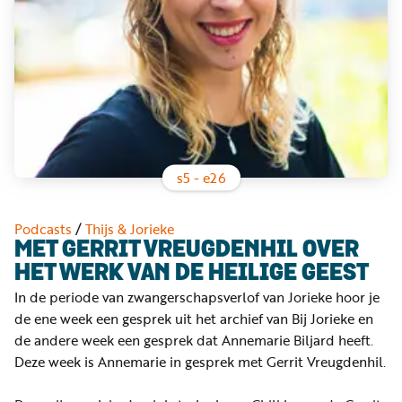
Word
nu
vriend
Businessclub
Adverteren
Winkel
s
5
- e
26
Privacy
Podcasts
/
Thijs & Jorieke
reglement
MET GERRIT VREUGDENHIL OVER
HET WERK VAN DE HEILIGE GEEST
Algemene
In de periode van zwangerschapsverlof van Jorieke hoor je
voorwaarden
de ene week een gesprek uit het archief van Bij Jorieke en
de andere week een gesprek dat Annemarie Biljard heeft.
Deze week is Annemarie in gesprek met Gerrit Vreugdenhil.