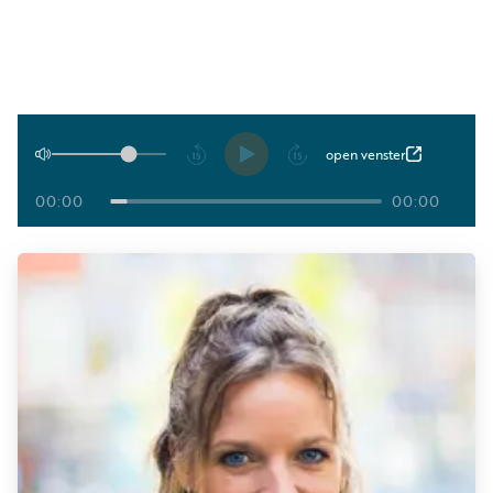
Luister
Word
nu
vriend
Programma's
Podcasts
Afspelen
open venster
Muziek
00:00
00:00
Artikelen
Kanalen
Steun
onze
missie
Info