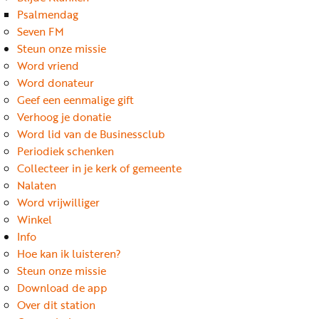
Word
Psalmendag
nu
Seven FM
vriend
Steun onze missie
Word vriend
Businessclub
Word donateur
Adverteren
Geef een eenmalige gift
Verhoog je donatie
Winkel
Word lid van de Businessclub
Periodiek schenken
Collecteer in je kerk of gemeente
Privacy
Nalaten
reglement
Word vrijwilliger
Algemene
Winkel
Info
voorwaarden
Hoe kan ik luisteren?
Steun onze missie
Download de app
Over dit station