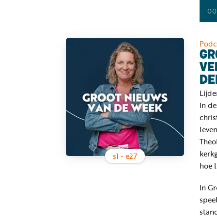
00
Podc
GR
VE
DE
Lijde
In d
chris
leve
Theo
kerkg
s
1
- e
27
hoe l
In G
speel
stan