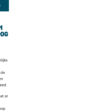
0
N
OOG
lijks
 de
en
leed.
at er
oop