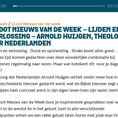
:00
00:0
asts
/
Groot Nieuws van de week
OOT NIEUWS VAN DE WEEK - LIJDEN E
RLOSSING - ARNOLD HUIJGEN, THEOL
R NEDERLANDEN
n en verlossing… Dood en opstanding… Straks komt alles goed...
eze tijd komen gedachten over deze wonderlijke combinatie bij
tenen regelmatig naar voren. Maar wat betekent dit voor je dage
n?
loog der Nederlanden Arnold Huijgen vertelt onder meer hoe in
eschiedenis hierover gedacht werd, wat de Bijbel hierover zegt 
ijden heel concreet werd in zijn eigen leven toen zijn vader over
root Nieuws van de Week hoor je inspirerende gesprekken over w
t in de wereld én in het geloof. Juist in alle verschillende
dpunten willen we een reëel geluid laten horen met plek voor h