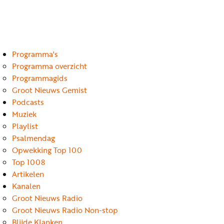
Luister
Word
nu
vriend
Programma's
Programma's
Podcasts
Programma overzicht
Programmagids
Muziek
Groot Nieuws Gemist
Podcasts
Artikelen
Muziek
Kanalen
Playlist
Psalmendag
Steun
Opwekking Top 100
onze
Top 1008
missie
Artikelen
Kanalen
Info
Groot Nieuws Radio
Groot Nieuws Radio Non-stop
Blijde Klanken