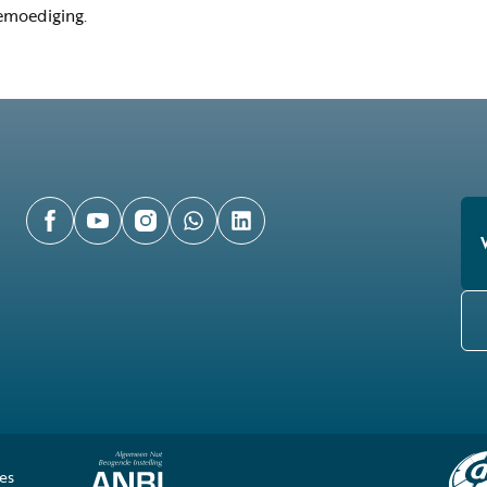
emoediging.
es