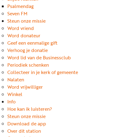
Word
Psalmendag
nu
Seven FM
vriend
Steun onze missie
Word vriend
Businessclub
Word donateur
Adverteren
Geef een eenmalige gift
Verhoog je donatie
Winkel
Word lid van de Businessclub
Periodiek schenken
Collecteer in je kerk of gemeente
Privacy
Nalaten
reglement
Word vrijwilliger
Algemene
Winkel
Info
voorwaarden
Hoe kan ik luisteren?
Steun onze missie
Download de app
Over dit station