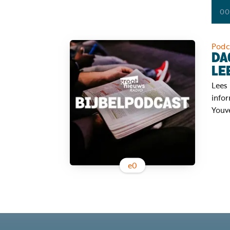
00
Podc
DA
LE
Lees 
infor
Youve
e
0