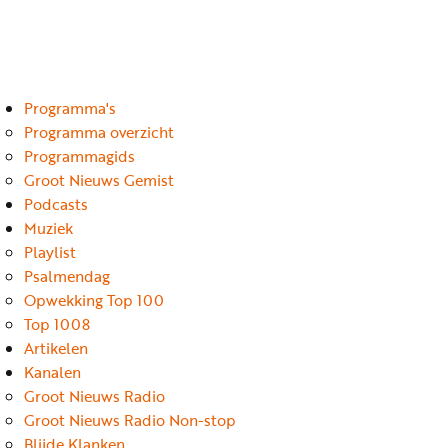
Luister
Word
nu
vriend
Programma's
Programma's
Podcasts
Programma overzicht
Programmagids
Muziek
Groot Nieuws Gemist
Podcasts
Artikelen
Muziek
Kanalen
Playlist
Psalmendag
Steun
Opwekking Top 100
onze
Top 1008
missie
Artikelen
Kanalen
Info
Groot Nieuws Radio
Groot Nieuws Radio Non-stop
Blijde Klanken