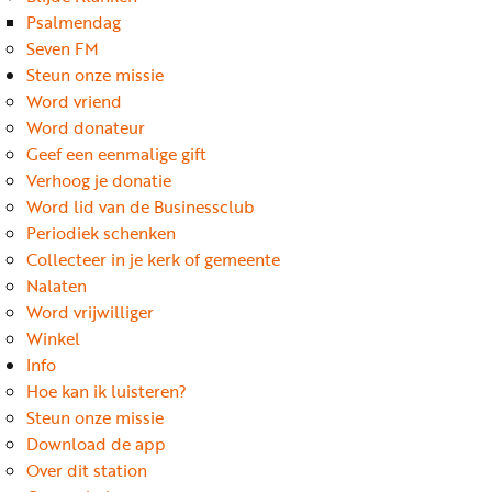
Word
Psalmendag
nu
Seven FM
vriend
Steun onze missie
Word vriend
Businessclub
Word donateur
Adverteren
Geef een eenmalige gift
Verhoog je donatie
Winkel
Word lid van de Businessclub
Periodiek schenken
Collecteer in je kerk of gemeente
Privacy
Nalaten
reglement
Word vrijwilliger
Algemene
Winkel
Info
voorwaarden
Hoe kan ik luisteren?
Steun onze missie
Download de app
Over dit station