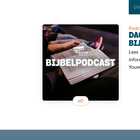
00
Podc
DA
BI
Lees 
infor
Youve
e
0