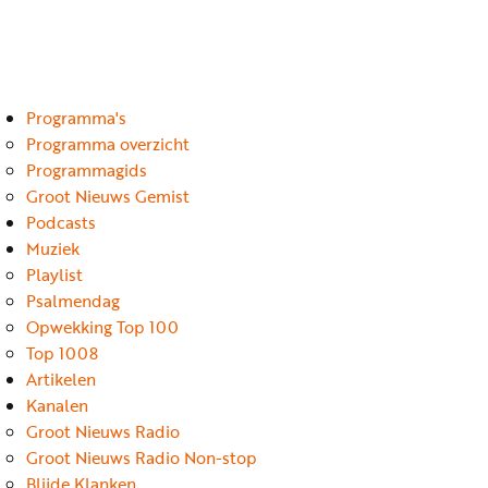
Luister
Word
nu
vriend
Programma's
Programma's
Podcasts
Programma overzicht
Programmagids
Muziek
Groot Nieuws Gemist
Podcasts
Artikelen
Muziek
Kanalen
Playlist
Psalmendag
Steun
Opwekking Top 100
onze
Top 1008
missie
Artikelen
Kanalen
Info
Groot Nieuws Radio
Groot Nieuws Radio Non-stop
Blijde Klanken