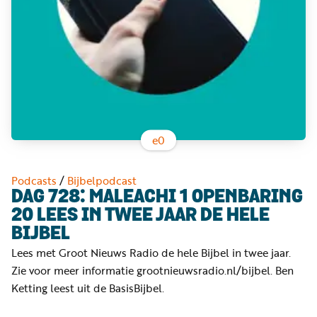
Word
nu
vriend
Businessclub
Adverteren
Winkel
e
0
Privacy
Podcasts
/
Bijbelpodcast
reglement
DAG 728: MALEACHI 1 OPENBARING
20 LEES IN TWEE JAAR DE HELE
Algemene
BIJBEL
voorwaarden
Lees met Groot Nieuws Radio de hele Bijbel in twee jaar.
Zie voor meer informatie grootnieuwsradio.nl/bijbel. Ben
Ketting leest uit de BasisBijbel.