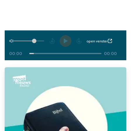
Luister
Word
nu
vriend
Programma's
Podcasts
Afspelen
open venster
Muziek
00:00
00:00
Artikelen
Kanalen
Steun
onze
missie
Info