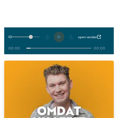
Luister
Word
nu
vriend
Programma's
Podcasts
Afspelen
open venster
Muziek
00:00
00:00
Artikelen
Kanalen
Steun
onze
missie
Info