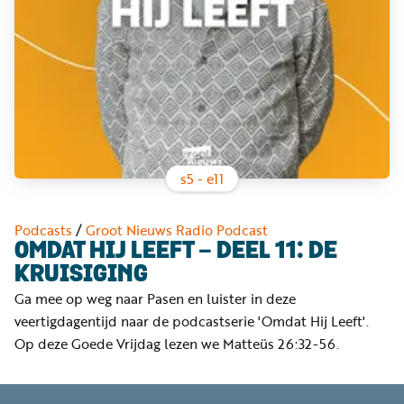
Word
nu
vriend
Businessclub
Adverteren
Winkel
s
5
- e
11
Privacy
Podcasts
/
Groot Nieuws Radio Podcast
reglement
OMDAT HIJ LEEFT - DEEL 11: DE
KRUISIGING
Algemene
Ga mee op weg naar Pasen en luister in deze
voorwaarden
veertigdagentijd naar de podcastserie 'Omdat Hij Leeft'.
Op deze Goede Vrijdag lezen we Matteüs 26:32-56.