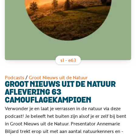
Word
nu
vriend
Businessclub
Adverteren
Winkel
s
1
- e
63
Privacy
Podcasts
/
Groot Nieuws uit de Natuur
reglement
GROOT NIEUWS UIT DE NATUUR
AFLEVERING 63
Algemene
CAMOUFLAGEKAMPIOEN
voorwaarden
Verwonder je en laat je verrassen in de natuur via deze
podcast! Je beleeft het buiten zijn alsof je er zelf bij bent
in Groot Nieuws uit de Natuur. Presentator Annemarie
Biljard trekt erop uit met aan aantal natuurkenners en -