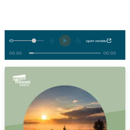
Luister
Word
nu
vriend
Programma's
Podcasts
Afspelen
open venster
Muziek
00:00
00:00
Artikelen
Kanalen
Steun
onze
missie
Info