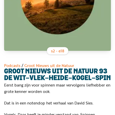
Word
nu
vriend
Businessclub
Adverteren
Winkel
s
2
- e
18
Privacy
Podcasts
/
Groot Nieuws uit de Natuur
reglement
GROOT NIEUWS UIT DE NATUUR 93
DE WIT-VLEK-HEIDE-KOGEL-SPIN
Algemene
Eerst bang zijn voor spinnen maar vervolgens liefhebber en
voorwaarden
grote kenner worden ook.
Dat is in een notendop het verhaal van David Sies.
Vogels. Daar heeft ie minder verstand van. Spinnen