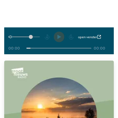
Luister
Word
nu
vriend
Programma's
Podcasts
Afspelen
open venster
Muziek
00:00
00:00
Artikelen
Kanalen
Steun
onze
missie
Info