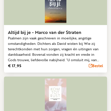
Altijd bij je - Marco van der Straten
Psalmen zijn vaak geschreven in moeilijke, angstige
omstandigheden. Dichters als David wisten bij Wie zij
terechtkonden met hun zorgen, vragen én uitingen van
dankbaarheid. Bovenal vonden zij kracht en vrede in
Gods trouwe, liefdevolle nabijheid. ‘U omsluit mij, van
achteren en van voren, U legt uw hand op mij. Wonderlijk
€ 17,95
Bestel
zoals U mij kent, het gaat mijn begrip te boven’ (Psalm
139:5-6) Marco van der Straten schreef 40 hoopgevende
overdenkingen bij Psalmteksten. De sfeervolle
kleurenfoto’s van landschappen spreken op hun eigen
wijze van Gods scheppingskracht en nabijheid. Dit boek
geeft hoop, troost en vertrouwen door! ‘In dit boek gaan
de Psalmen (mijn lievelingsbijbelboek) léven.