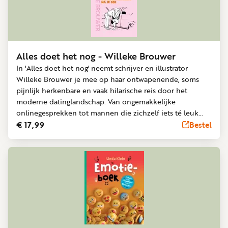
Word
nu
vriend
Businessclub
Alles doet het nog - Willeke Brouwer
Adverteren
In 'Alles doet het nog' neemt schrijver en illustrator
Willeke Brouwer je mee op haar ontwapenende, soms
Winkel
pijnlijk herkenbare en vaak hilarische reis door het
moderne datinglandschap. Van ongemakkelijke
onlinegesprekken tot mannen die zichzelf iets té leuk
Privacy
vinden – alles komt voorbij. En dat terwijl ze zich afvraagt:
€ 17,99
Bestel
wil ik dit eigenlijk wel? Met haar kenmerkende zelfspot,
reglement
rake observaties en warme stijl schrijft Willeke over hoe
Algemene
het is om na een stukgelopen huwelijk van dertig jaar
opnieuw te beginnen, jezelf terug te vinden en – heel
voorwaarden
misschien – opnieuw de liefde te ontdekken.