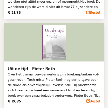
worden niet altijd meer gezien of opgemerkt.Het boek De
wonderen zijn de wereld niet uit bevat 77 bijzondere en
aangrijpende verhalen van bekende en onbekende
€ 21,95
Bestel
mensen. Bemoedigingen, bekeringen, engelen, visioenen,
bevrijdingen, genezingen en Gods nabijheid in moeilijke
tijden van ziekte, rouw en verdriet zijn onderwerpen die
in het boek te vinden zijn.De verhalen laten zien dat God
geen verre God is Die Zich teruggetrokken heeft in de
hemel, maar een God Die dichtbij is, elke dag voor ons
zorgt en wonderen verricht.Laat deze getuigenissen je
hart raken en je geloof verdiepen, want de wonderen zijn
de wereld niet uit!
Uit de tijd - Pieter Both
Over het thema rouwverwerking zijn boekenplanken vol­
geschreven. Toch miste Pieter Both nog een uitgave over
de dood als onvermijdelijk levenseinde. Hij oriënteerde
zich breed en schreef een verrassend licht en levendig
boek over een zwaarbeladen onderwerp. Pieter Both: “Ik
vind de dood mysterieus en onheilspellend. Geregeld
€ 19,95
Bestel
vliegt de wetenschap dat ik ook een keer zal moeten