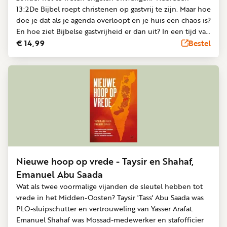
13:2De Bijbel roept christenen op gastvrij te zijn. Maar hoe
doe je dat als je agenda overloopt en je huis een chaos is?
En hoe ziet Bijbelse gastvrijheid er dan uit? In een tijd van
toenemende polarisatie pleit Jilke Tanis voor een radicale
€ 14,99
Bestel
vorm van nabijheid: samen aan tafel gaan, luisteren
zonder oordeel, ruimte maken voor het onverwachte. Met
Bijbelse voorbeelden nodigt ze uit tot een leven met
open armen, waarin vreemden zomaar vrienden kunnen
worden.Zelf oefent Jilke al jaren in gastvrijheid door haar
deur open te zetten voor wie er op haar pad komt. Dat
leverde ontroerende, grappige en ­verrassende
ontmoetingen op - verhalen die ze in dit boek met
warmte en eerlijkheid deelt.Jilke Tanis is journalist en
woont met haar man en kinderen in Rotterdam.Dit boek
Nieuwe hoop op vrede - Taysir en Shahaf,
is een prachtige aanmoediging om de deur van ons huis
Emanuel Abu Saada
en hart open te zetten voor anderen. Het leest heerlijk
Wat als twee voormalige vijanden de sleutel hebben tot
weg dankzij Jilkes toegankelijke stijl en de herkenbare
vrede in het Midden-Oosten? Taysir 'Tass' Abu Saada was
anekdotes. Wat het extra waardevol maakt: het blijft niet
PLO-sluipschutter en vertrouweling van Yasser Arafat.
bij mooie woorden alleen. Jilke maakt gastvrijheid ook
Emanuel Shahaf was Mossad-medewerker en stafofficier
praktisch en haalbaar met een helder stappenplan én een