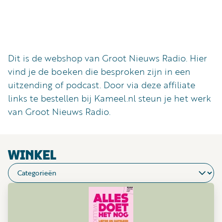
Luister
Word
nu
vriend
Programma's
Dit is de webshop van Groot Nieuws Radio. Hier
Podcasts
vind je de boeken die besproken zijn in een
uitzending of podcast. Door via deze affiliate
Muziek
links te bestellen bij Kameel.nl steun je het werk
Artikelen
van Groot Nieuws Radio.
Kanalen
Steun
WINKEL
onze
missie
Info