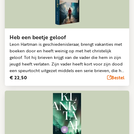
Heb een beetje geloof
Leon Hartman is geschiedenisleraar, brengt vakanties met
boeken door en heeft weinig op met het christelijk
geloof. Tot hij brieven krijgt van de vader die hem in zijn
jeugd heeft verlaten. Zijn vader heeft kort voor zijn dood
een speurtocht uitgezet middels een serie brieven, die hij
steevast eindigt met een mysterieuze zin: PS Heb een
€ 22,50
Bestel
beetje geloof Op zoek naar het verleden van zijn vader
wordt Leon bijgestaan door de Joodse Rivka en
egyptoloog Charles. Ze laten hem de historische feiten én
betekenis van het exodus-verhaal zien. Dit leidt tot een
confrontatie tussen Leon en de God van Mozes, tussen
Leons hart en het hart van Jezus.