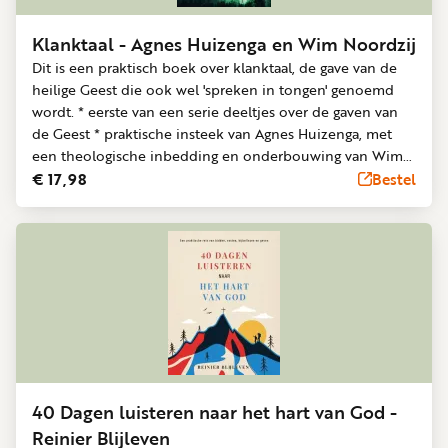
Klanktaal - Agnes Huizenga en Wim Noordzij
Dit is een praktisch boek over klanktaal, de gave van de
heilige Geest die ook wel 'spreken in tongen' genoemd
wordt. * eerste van een serie deeltjes over de gaven van
de Geest * praktische insteek van Agnes Huizenga, met
een theologische inbedding en onderbouwing van Wim
Noordzij. * antwoorden op vragen als : Wat is klanktaal?
€ 17,98
Bestel
Wat zegt de Bijbel erover? Is het ook voor nu? Waarom
zou je in tongen spreken en (hoe) kun je het leren? *
persoonlijke verhalen en inspirerende getuigenissen
40 Dagen luisteren naar het hart van God -
Reinier Blijleven