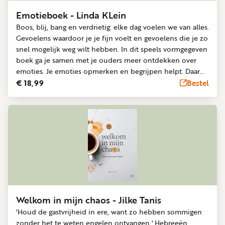
Emotieboek - Linda KLein
Boos, blij, bang en verdrietig: elke dag voelen we van alles.
Gevoelens waardoor je je fijn voelt en gevoelens die je zo
snel mogelijk weg wilt hebben. In dit speels vormgegeven
boek ga je samen met je ouders meer ontdekken over
emoties. Je emoties opmerken en begrijpen helpt. Daar
heb je een leven lang plezier van! Informatie over
€ 18,99
Bestel
emoties wordt afgewisseld met leuke opdrachtjes: voelen,
denken en doen. Kinderen (en ouders) leren zo
communiceren over emoties. Het emotieboek staat in
verbinding met de Bijbel en wie God voor je wil zijn in al
je emoties en is geschikt voor kinderen van 8 tot 12 jaar.
Linda Klein beschikt als klinisch psycholoog BIG en
kinder- en jeugdpsychotherapeute over veel
professionele kennis en ervaring. Zij is werkzaam in de
specialistische GGZ voor kinderen, jongeren en hun
ouders.
Welkom in mijn chaos - Jilke Tanis
'Houd de gastvrijheid in ere, want zo hebben sommigen
zonder het te weten engelen ontvangen.' Hebreeën