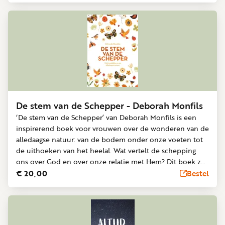
persoonlijke verwerkingsvragen. Een inspirerende reis van
verwondering, uitdaging en genade. Mooi opgemaakt
door Huis van Mijn. Annemieke van Bochove (1979) is
tekstschrijver en marketeer bij DagelijkseBroodkruimels.
Ze schrijft vanuit een verlangen om Gods hart zichtbaar te
maken.
De stem van de Schepper - Deborah Monfils
‘De stem van de Schepper’ van Deborah Monfils is een
inspirerend boek voor vrouwen over de wonderen van de
alledaagse natuur: van de bodem onder onze voeten tot
de uithoeken van het heelal. Wat vertelt de schepping
ons over God en over onze relatie met Hem? Dit boek zet
aan om bewuster om je heen te kijken en helpt je om te
€ 20,00
Bestel
verstillen, vol te houden in je christelijke wandel, rust te
nemen en telkens aan God herinnerd te worden. Een
praktisch boek met persoonlijke verhalen en een vleugje
humor.