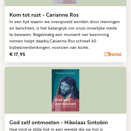
Kom tot rust - Carianne Ros
In een tijd waarin we overspoeld worden door meningen
en berichten, is het belangrijk om onze innerlijke vrede
te bewaren. Regelmatig een moment van bezinning
nemen helpt daarbij.Carianne Ros schreef 40
bijbeloverdenkingen, voorzien van korte
verwerkingsvragen en creatieve suggesties. Ze put uit
€ 17,95
Bestel
Gods bron van liefde en genade, en nodigt de lezer uit
om stil te staan bij wat werkelijk telt. Door alles heen
klinkt de zachte stem van de Heer:'Kom allen bij Mij, jullie
die vermoeid zijn en onder lasten gebukt gaan, Ik zal
jullie rust geven.' (Matteüs 11:28-30)De meditatieve
teksten, verwerkingsvragen en aansporingen tot creatieve
expressie helpen om meer in balans te komen én te
blijven. De kleurrijke fotografie getuigt op geheel eigen
wijze van de schoonheid en vrede die God in zijn
schepping aan ons schenkt.Een boek om bij tot rust te
God zelf ontmoeten - Nikolaas Sintobin
komen, en om de kalmte te bewaren in het dagelijks
Hoe vind je stille tijd in een wereld die op hol is
leven!