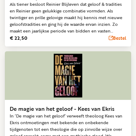
Als tiener besloot Reinier Blijleven dat geloof & tradities
en Reinier geen gelukkige combinatie vormden. Als
twintiger en prille gelovige maakt hij kennis met nieuwe
geloofstradities en ging hij de waarde ervan inzien. Zo
maakt een jaarlijkse periode van bidden en vasten
tegenwoordig steevast deel uit van zijn geloofsreis. In dit
€ 22,50
Bestel
boek deelt hij met jou als lezer wat hij ontdekte. Zie het
boek als een toolbox, die je kunt gebruiken om een
eigen periode van vasten en bidden vorm en inhoud te
geven. Gebruik de hulpmiddelen die bij jou passen en
laat anderen rustig liggen voor misschien een volgende
periode. Wat je in elk geval van dit boek kunt verwachten
is dat je wordt uitgedaagd en geïnspireerd tot veertig
dagen van gebed, vasten, Bijbellezen en geven. Je zult
gaan ervaren hoe zo’n periode jouw relatie met God kan
versterken. Na ruim tien jaar te hebben gewoond en
De magie van het geloof - Kees van Ekris
gewerkt in Amsterdam als directeur YWAM Amsterdam
In ‘De magie van het geloof’ verweeft theoloog Kees van
(Jeugd met een Opdracht) vertrokken Reinier en zijn
Ekris ontmoetingen met bekende en onbekende
vrouw Rianne en hun vier kinderen naar een nieuwe
tijdgenoten tot een theologie die op zinvolle wijze over
woonplek tussen het Gardameer en de Dolomieten. Daar
geloof spreekt, soms met een mythische gloed. We