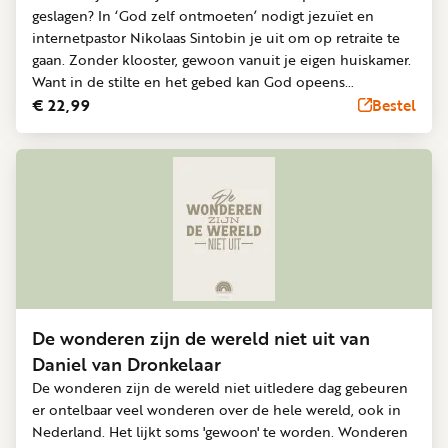
geslagen? In ‘God zelf ontmoeten’ nodigt jezuïet en
internetpastor Nikolaas Sintobin je uit om op retraite te
gaan. Zonder klooster, gewoon vanuit je eigen huiskamer.
Want in de stilte en het gebed kan God opeens
verschijnen. In tien inspirerende bijbelmeditaties, ofwel
€ 22,99
Bestel
geestelijke oefeningen, neemt jezuïet Nikolaas Sintobin
je mee langs bijbelse sleutelmomenten. De focus is het
leven van Jezus. Elke gebedstijd bestaat uit aansprekende
teksten, verdiepende oefeningen en kleurrijke illustraties
die je helpen om stil te worden en God zelf te
ontmoeten.
De wonderen zijn de wereld niet uit van
Daniel van Dronkelaar
De wonderen zijn de wereld niet uitIedere dag gebeuren
er ontelbaar veel wonderen over de hele wereld, ook in
Nederland. Het lijkt soms 'gewoon' te worden. Wonderen