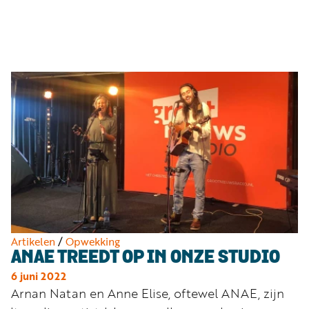
Luister
Word
nu
vriend
Programma's
Podcasts
Muziek
Artikelen
Kanalen
Steun
onze
missie
Artikelen
/
Opwekking
ANAE TREEDT OP IN ONZE STUDIO
Info
6 juni 2022
Arnan Natan en Anne Elise, oftewel ANAE, zijn