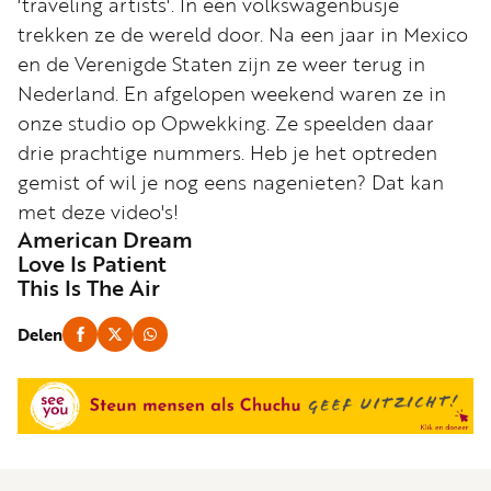
'traveling artists'. In een volkswagenbusje
Word
trekken ze de wereld door. Na een jaar in Mexico
nu
en de Verenigde Staten zijn ze weer terug in
vriend
Nederland. En afgelopen weekend waren ze in
Businessclub
onze studio op Opwekking. Ze speelden daar
Adverteren
drie prachtige nummers. Heb je het optreden
gemist of wil je nog eens nagenieten? Dat kan
Winkel
met deze video's!
American Dream
Love Is Patient
Privacy
This Is The Air
reglement
Delen
Algemene
voorwaarden