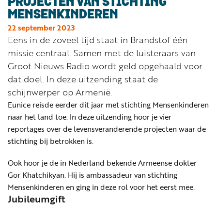
Word
PROJECTEN VAN STICHTING
nu
MENSENKINDEREN
vriend
22 september 2023
Eens in de zoveel tijd staat in Brandstof één
Businessclub
missie centraal. Samen met de luisteraars van
Adverteren
Groot Nieuws Radio wordt geld opgehaald voor
dat doel. In deze uitzending staat de
Winkel
schijnwerper op Armenië.
Eunice reisde eerder dit jaar met stichting Mensenkinderen
naar het land toe. In deze uitzending hoor je vier
Privacy
reportages over de levensveranderende projecten waar de
reglement
stichting bij betrokken is.
Algemene
voorwaarden
Ook hoor je de in Nederland bekende Armeense dokter
Gor Khatchikyan. Hij is ambassadeur van stichting
Mensenkinderen en ging in deze rol voor het eerst mee.
Jubileumgift