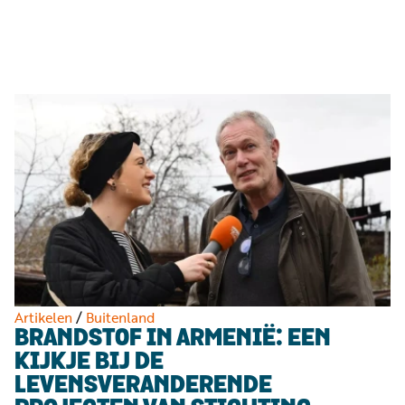
Luister
Word
nu
vriend
Programma's
Podcasts
Muziek
Artikelen
Kanalen
Steun
onze
missie
Artikelen
/
Buitenland
BRANDSTOF IN ARMENIË: EEN
Info
KIJKJE BIJ DE
LEVENSVERANDERENDE