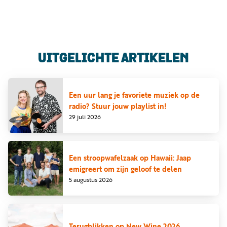
Luister
Word
nu
vriend
Programma's
UITGELICHTE ARTIKELEN
Podcasts
Muziek
Een uur lang je favoriete muziek op de
radio? Stuur jouw playlist in!
Artikelen
29 juli 2026
Kanalen
Steun
Een stroopwafelzaak op Hawaii: Jaap
onze
emigreert om zijn geloof te delen
missie
5 augustus 2026
Info
Terugblikken op New Wine 2026