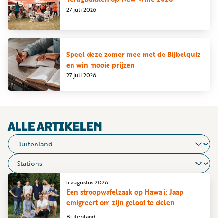
Word
27 juli 2026
nu
vriend
Businessclub
Speel deze zomer mee met de Bijbelquiz
en win mooie prijzen
Adverteren
27 juli 2026
Winkel
Privacy
ALLE ARTIKELEN
reglement
Algemene
voorwaarden
5 augustus 2026
Een stroopwafelzaak op Hawaii: Jaap
emigreert om zijn geloof te delen
Buitenland