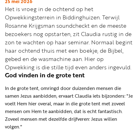
Word
25 mei 2026
Het is vroeg in de ochtend op het
nu
Opwekkingsterrein in Biddinghuizen. Terwijl
vriend
Rosanne Krijgsman soundcheckt en de meeste
Businessclub
bezoekers nog opstarten, zit Claudia rustig in de
Adverteren
zon te wachten op haar seminar. Normaal begint
haar ochtend thuis met een boekje, de Bijbel,
Winkel
gebed en de wasmachine aan. Hier op
Opwekking is die stille tijd even anders ingevuld.
God vinden in de grote tent
Privacy
reglement
In de grote tent, omringd door duizenden mensen die
Algemene
samen Jezus aanbidden, ervaart Claudia iets bijzonders: "Je
voorwaarden
voelt Hem hier overal, maar in die grote tent met zoveel
mensen om Hem te aanbidden, dat is echt fantastisch.
Zoveel mensen met dezelfde drijfveren: Jezus willen
volgen."