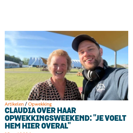
Luister
Word
nu
vriend
Programma's
Podcasts
Muziek
Artikelen
Kanalen
Steun
onze
missie
Artikelen
/
Opwekking
CLAUDIA OVER HAAR
Info
OPWEKKINGSWEEKEND: "JE VOELT
HEM HIER OVERAL"