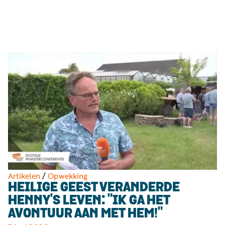
Luister
Word
nu
vriend
Programma's
Podcasts
Muziek
Artikelen
Kanalen
Steun
onze
missie
Artikelen
/
Opwekking
HEILIGE GEEST VERANDERDE
Info
HENNY'S LEVEN: "IK GA HET
AVONTUUR AAN MET HEM!"