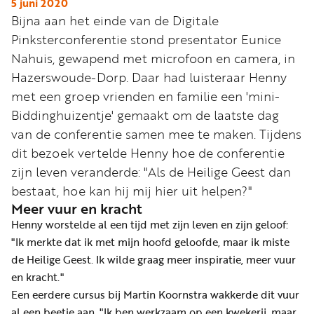
Word
5 juni 2020
Bijna aan het einde van de Digitale
nu
Pinksterconferentie stond presentator Eunice
vriend
Nahuis, gewapend met microfoon en camera, in
Businessclub
Hazerswoude-Dorp. Daar had luisteraar Henny
Adverteren
met een groep vrienden en familie een 'mini-
Biddinghuizentje' gemaakt om de laatste dag
Winkel
van de conferentie samen mee te maken. Tijdens
dit bezoek vertelde Henny hoe de conferentie
zijn leven veranderde: "Als de Heilige Geest dan
Privacy
bestaat, hoe kan hij mij hier uit helpen?"
reglement
Meer vuur en kracht
Algemene
Henny worstelde al een tijd met zijn leven en zijn geloof:
voorwaarden
"Ik merkte dat ik met mijn hoofd geloofde, maar ik miste
de Heilige Geest. Ik wilde graag meer inspiratie, meer vuur
en kracht."
Een eerdere cursus bij Martin Koornstra wakkerde dit vuur
al een beetje aan. "Ik ben werkzaam op een kwekerij, maar