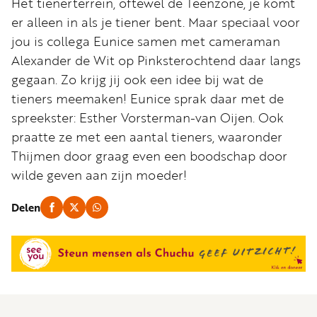
Word
Het tienerterrein, oftewel de Teenzone, je komt
nu
er alleen in als je tiener bent. Maar speciaal voor
vriend
jou is collega Eunice samen met cameraman
Alexander de Wit op Pinksterochtend daar langs
Businessclub
gegaan. Zo krijg jij ook een idee bij wat de
Adverteren
tieners meemaken! Eunice sprak daar met de
spreekster: Esther Vorsterman-van Oijen. Ook
Winkel
praatte ze met een aantal tieners, waaronder
Thijmen door graag even een boodschap door
Privacy
wilde geven aan zijn moeder!
reglement
Delen
Algemene
voorwaarden