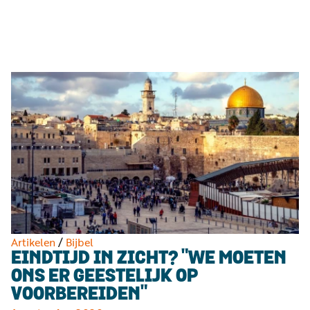
Luister
Word
nu
vriend
Programma's
Podcasts
Muziek
Artikelen
Kanalen
Steun
onze
missie
Artikelen
/
Bijbel
EINDTIJD IN ZICHT? "WE MOETEN
Info
ONS ER GEESTELIJK OP
VOORBEREIDEN"