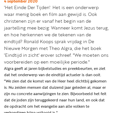
Word
4 september 2020
'Het Einde Der Tijden': Het is een onderwerp
nu
waar menig boek en film aan gewijd is. Ook
vriend
christenen zijn er vanaf het begin van de
Businessclub
jaartelling mee bezig: Wanneer komt Jezus terug,
Adverteren
en hoe herkennen we de tekenen van de
eindtijd? Ronald Koops sprak vrijdag in De
Winkel
Nieuwe Morgen met Theo Algra, die het boek
'Eindtijd in zicht' erover schreef. "We moeten ons
voorbereiden op een moeilijke periode."
Privacy
Algra geeft al jaren bijbelstudies en preekbeurten, en ziet
reglement
dat het onderwerp van de eindtijd actueler is dan ooit.
Algemene
"We zien dat de komst van de Heer heel dichtbij gekomen
voorwaarden
is. Nu zeiden mensen dat duizend jaar geleden al, maar er
zijn nu concrete aanwijzingen te zien. Bijvoorbeeld het feit
dat de joden zijn teruggekeerd naar hun land, en ook dat
de opdracht om het evangelie aan alle volken te
verkondigen bijna voltooid is."