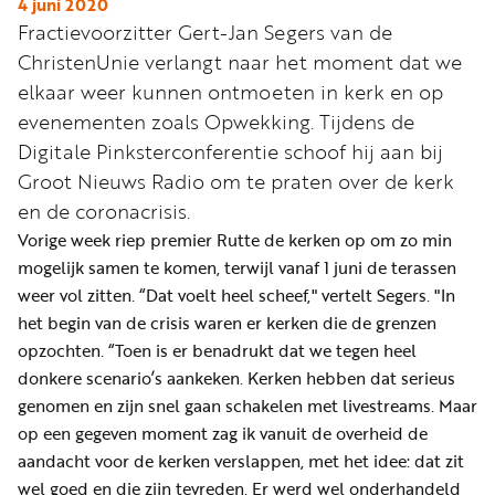
Word
4 juni 2020
Fractievoorzitter Gert-Jan Segers van de
nu
ChristenUnie verlangt naar het moment dat we
vriend
elkaar weer kunnen ontmoeten in kerk en op
Businessclub
evenementen zoals Opwekking. Tijdens de
Adverteren
Digitale Pinksterconferentie schoof hij aan bij
Groot Nieuws Radio om te praten over de kerk
Winkel
en de coronacrisis.
Vorige week riep premier Rutte de kerken op om zo min
mogelijk samen te komen, terwijl vanaf 1 juni de terassen
Privacy
weer vol zitten. “Dat voelt heel scheef," vertelt Segers. "In
reglement
het begin van de crisis waren er kerken die de grenzen
Algemene
opzochten. “Toen is er benadrukt dat we tegen heel
voorwaarden
donkere scenario’s aankeken. Kerken hebben dat serieus
genomen en zijn snel gaan schakelen met livestreams. Maar
op een gegeven moment zag ik vanuit de overheid de
aandacht voor de kerken verslappen, met het idee: dat zit
wel goed en die zijn tevreden. Er werd wel onderhandeld