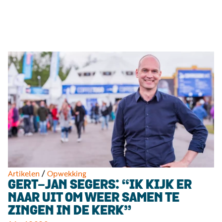
Luister
Word
nu
vriend
Programma's
Podcasts
Muziek
Artikelen
Kanalen
Steun
onze
missie
Artikelen
/
Opwekking
GERT-JAN SEGERS: “IK KIJK ER
Info
NAAR UIT OM WEER SAMEN TE
ZINGEN IN DE KERK”