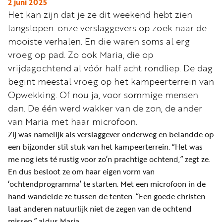
Word
2 juni 2025
Het kan zijn dat je ze dit weekend hebt zien
nu
langslopen: onze verslaggevers op zoek naar de
vriend
mooiste verhalen. En die waren soms al erg
Businessclub
vroeg op pad. Zo ook Maria, die op
Adverteren
vrijdagochtend al vóór half acht rondliep. De dag
begint meestal vroeg op het kampeerterrein van
Winkel
Opwekking. Of nou ja, voor sommige mensen
dan. De één werd wakker van de zon, de ander
van Maria met haar microfoon.
Privacy
Zij was namelijk als verslaggever onderweg en belandde op
reglement
een bijzonder stil stuk van het kampeerterrein. “Het was
Algemene
me nog iets té rustig voor zo’n prachtige ochtend,” zegt ze.
voorwaarden
En dus besloot ze om haar eigen vorm van
‘ochtendprogramma’ te starten. Met een microfoon in de
hand wandelde ze tussen de tenten. “Een goede christen
laat anderen natuurlijk niet de zegen van de ochtend
missen,” aldus Maria.