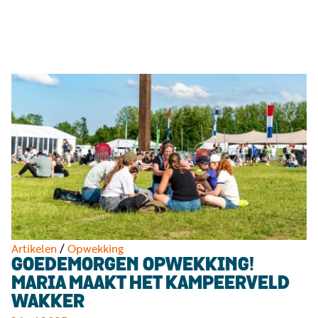
Luister
Word
nu
vriend
Programma's
Podcasts
Muziek
Artikelen
Kanalen
Steun
onze
missie
Artikelen
/
Opwekking
GOEDEMORGEN OPWEKKING!
Info
MARIA MAAKT HET KAMPEERVELD
WAKKER