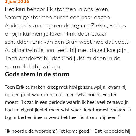
Word
2 juni 2026
Het kan behoorlijk stormen in ons leven.
nu
Sommige stormen duren een paar dagen.
vriend
Anderen kunnen jaren doorgaan. Ziekte, verlies
Businessclub
of pijn kunnen je leven flink door elkaar
Adverteren
schudden. Erik van den Brun weet hoe dat voelt.
Al bijna twintig jaar leeft hij met dagelijkse pijn.
Winkel
Toch ontdekte hij dat God juist midden in de
storm dichtbij wil zijn.
Gods stem in de storm
Privacy
reglement
Toen Erik te maken kreeg met hevige zenuwpijn, kwam hij
Algemene
op een punt waarop hij niet meer wist hoe hij verder
voorwaarden
moest: “Ik zat in een periode waarin ik heel veel zenuwpijn
had en eigenlijk niet meer wist waar ik het moest zoeken. Ik
lag in bed en ineens werd het heel licht om mij heen.”
“Ik hoorde de woorden: ‘Het komt goed.’" Dat koppelde hij