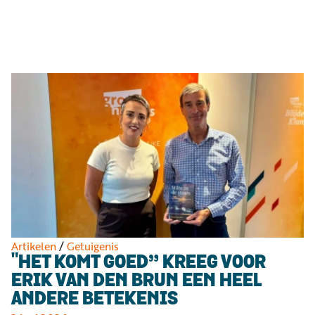
Luister
Word
nu
vriend
Programma's
Podcasts
Muziek
Artikelen
Kanalen
Steun
onze
missie
Artikelen
/
Getuigenis
"HET KOMT GOED” KREEG VOOR
Info
ERIK VAN DEN BRUN EEN HEEL
ANDERE BETEKENIS