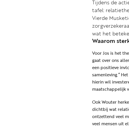
Tijdens de acti
tafel: relatie
Vierde Musketie
zorgverzekeraa
wat het beteke
Waarom sterke
Voor Jos is het t
gaat over ons alle
een positieve invl
samenleving.” Het
hierin wil investe
maatschappelijk v
Ook Wouter herkent
dichtbij wat relat
ontzettend veel m
veel mensen uit el