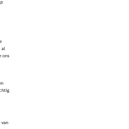
lp
e
 al
e ons
en
chtig.
t van