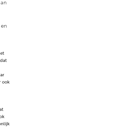
aan
 en
Het
 dat
aar
r ook
at
ook
nlijk