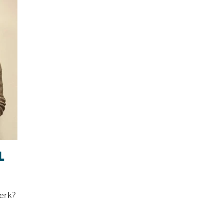
L
erk?