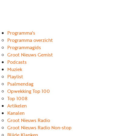
Luister
Word
nu
vriend
Programma's
Programma's
Podcasts
Programma overzicht
Programmagids
Muziek
Groot Nieuws Gemist
Podcasts
Artikelen
Muziek
Kanalen
Playlist
Psalmendag
Steun
Opwekking Top 100
onze
Top 1008
missie
Artikelen
Kanalen
Info
Groot Nieuws Radio
Groot Nieuws Radio Non-stop
Blijde Klanken