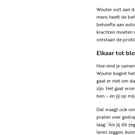
Wouter vult aan d
mens heeft de beh
behoefte aan auton
krachten moeten sa
ontstaan de prob
Elkaar tot bl
Hoe vind je samen
Wouter begint het 
gaat er niet om da
zijn. Het gaat ero
ben – en jij op mi
Dat vraagt ook om
praten over gedrag
laag: ‘Als jij dit 
leren zeggen, kunn