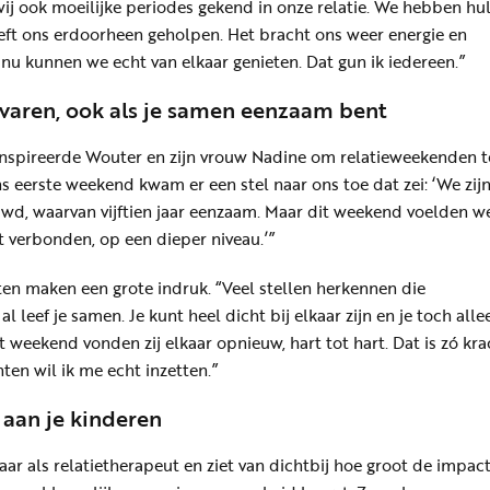
wij ook moeilijke periodes gekend in onze relatie. We hebben hu
eft ons erdoorheen geholpen. Het bracht ons weer energie en
nu kunnen we echt van elkaar genieten. Dat gun ik iedereen.”
varen, ook als je samen eenzaam bent
g inspireerde Wouter en zijn vrouw Nadine om relatieweekenden t
ns eerste weekend kwam er een stel naar ons toe dat zei: ‘We zijn
ouwd, waarvan vijftien jaar eenzaam. Maar dit weekend voelden w
t verbonden, op een dieper niveau.’”
n maken een grote indruk. “Veel stellen herkennen die
l leef je samen. Je kunt heel dicht bij elkaar zijn en je toch alle
t weekend vonden zij elkaar opnieuw, hart tot hart. Dat is zó kra
en wil ik me echt inzetten.”
 aan je kinderen
jaar als relatietherapeut en ziet van dichtbij hoe groot de impac