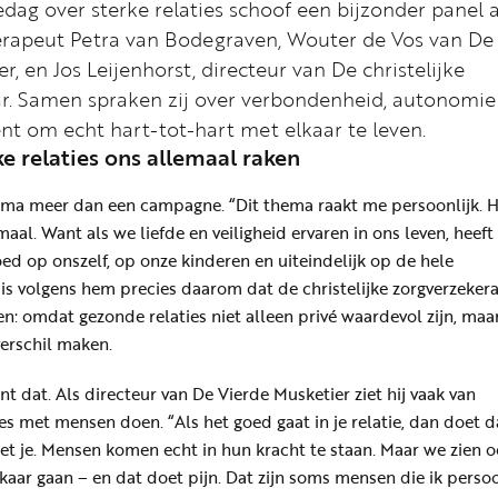
edag over sterke relaties schoof een bijzonder panel 
therapeut Petra van Bodegraven, Wouter de Vos van De
r, en Jos Leijenhorst, directeur van De christelijke
r. Samen spraken zij over verbondenheid, autonomie
nt om echt hart-tot-hart met elkaar te leven.
 relaties ons allemaal raken
hema meer dan een campagne. “Dit thema raakt me persoonlijk. 
maal. Want als we liefde en veiligheid ervaren in ons leven, heeft
oed op onszelf, op onze kinderen en uiteindelijk op de hele
 is volgens hem precies daarom dat de christelijke zorgverzeker
ren: omdat gezonde relaties niet alleen privé waardevol zijn, maa
erschil maken.
 dat. Als directeur van De Vierde Musketier ziet hij vaak van
ies met mensen doen. “Als het goed gaat in je relatie, dan doet d
et je. Mensen komen echt in hun kracht te staan. Maar we zien 
kaar gaan – en dat doet pijn. Dat zijn soms mensen die ik persoo