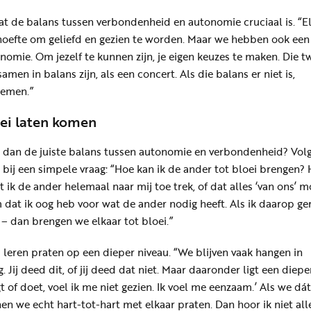
at de balans tussen verbondenheid en autonomie cruciaal is. “E
oefte om geliefd en gezien te worden. Maar we hebben ook een
omie. Om jezelf te kunnen zijn, je eigen keuzes te maken. Die t
men in balans zijn, als een concert. Als die balans er niet is,
lemen.”
oei laten komen
 dan de juiste balans tussen autonomie en verbondenheid? Vol
bij een simpele vraag: “Hoe kan ik de ander tot bloei brengen? 
t ik de ander helemaal naar mij toe trek, of dat alles ‘van ons’ m
m dat ik oog heb voor wat de ander nodig heeft. Als ik daarop ge
j – dan brengen we elkaar tot bloei.”
 leren praten op een dieper niveau. “We blijven vaak hangen in
. Jij deed dit, of jij deed dat niet. Maar daaronder ligt een diepe
zegt of doet, voel ik me niet gezien. Ik voel me eenzaam.’ Als we dát
en we echt hart-tot-hart met elkaar praten. Dan hoor ik niet all