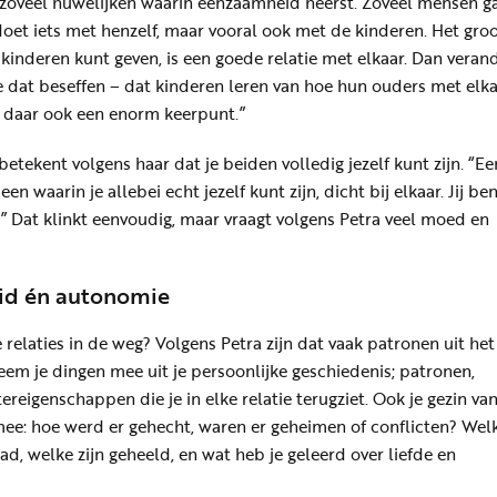
ijn zoveel huwelijken waarin eenzaamheid heerst. Zoveel mensen g
 doet iets met henzelf, maar vooral ook met de kinderen. Het gro
 kinderen kunt geven, is een goede relatie met elkaar. Dan veran
we dat beseffen – dat kinderen leren van hoe hun ouders met elk
 daar ook een enorm keerpunt.”
 betekent volgens haar dat je beiden volledig jezelf kunt zijn. “Ee
 een waarin je allebei echt jezelf kunt zijn, dicht bij elkaar. Jij be
.” Dat klinkt eenvoudig, maar vraagt volgens Petra veel moed en
id én autonomie
relaties in de weg? Volgens Petra zijn dat vaak patronen uit het
eem je dingen mee uit je persoonlijke geschiedenis; patronen,
tereigenschappen die je in elke relatie terugziet. Ook je gezin va
ee: hoe werd er gehecht, waren er geheimen of conflicten? Wel
had, welke zijn geheeld, en wat heb je geleerd over liefde en