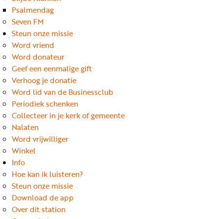
Word
Psalmendag
nu
Seven FM
vriend
Steun onze missie
Word vriend
Businessclub
Word donateur
Adverteren
Geef een eenmalige gift
Verhoog je donatie
Winkel
Word lid van de Businessclub
Periodiek schenken
Collecteer in je kerk of gemeente
Privacy
Nalaten
reglement
Word vrijwilliger
Algemene
Winkel
Info
voorwaarden
Hoe kan ik luisteren?
Steun onze missie
Download de app
Over dit station