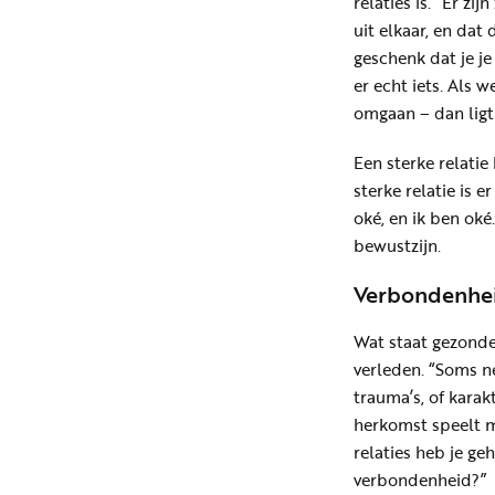
relaties is. “Er z
uit elkaar, en dat
geschenk dat je je
er echt iets. Als 
omgaan – dan ligt
Een sterke relatie
sterke relatie is er
oké, en ik ben oké
bewustzijn.
Verbondenhe
Wat staat gezonde 
verleden. “Soms n
trauma’s, of karak
herkomst speelt m
relaties heb je ge
verbondenheid?”