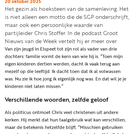
Word
20 oktober 2025
Het gezin als hoeksteen van de samenleving. Het
nu
is niet alleen een motto die de SGP onderschrijft,
vriend
maar ook een persoonlijke waarde van
Businessclub
partijleider Chris Stoffer. In de podcast Groot
Adverteren
Nieuws van de Week vertelt hij er meer over.
Van zijn jeugd in Elspeet tot zijn rol als vader van drie
Winkel
dochters: familie vormt de kern van wie hij is. “Toen mijn
eigen kinderen dertien werden, dacht ik vaak terug aan
mezelf op die leeftijd. Ik dacht toen dat ik al volwassen
Privacy
was. Nu zie ik hoe jong ik eigenlijk nog was. En dat wil je je
reglement
kinderen niet laten missen.”
Algemene
Verschillende woorden, zelfde geloof
voorwaarden
Als politicus ontmoet Chris veel christenen uit andere
kerken. Hij merkt dat hun taalgebruik wat kan verschillen,
maar de betekenis hetzelfde blijft. “Misschien gebruiken