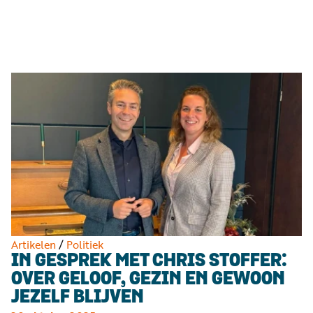
Luister
Word
nu
vriend
Programma's
Podcasts
Muziek
Artikelen
Kanalen
Steun
onze
missie
Artikelen
/
Politiek
IN GESPREK MET CHRIS STOFFER:
Info
OVER GELOOF, GEZIN EN GEWOON
JEZELF BLIJVEN