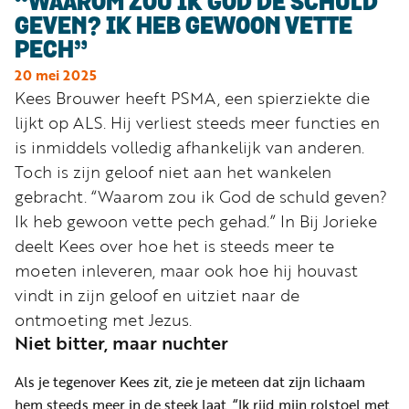
“WAAROM ZOU IK GOD DE SCHULD
Word
GEVEN? IK HEB GEWOON VETTE
nu
PECH”
vriend
20 mei 2025
Businessclub
Kees Brouwer heeft PSMA, een spierziekte die
lijkt op ALS. Hij verliest steeds meer functies en
Adverteren
is inmiddels volledig afhankelijk van anderen.
Winkel
Toch is zijn geloof niet aan het wankelen
gebracht. “Waarom zou ik God de schuld geven?
Ik heb gewoon vette pech gehad.” In Bij Jorieke
Privacy
deelt Kees over hoe het is steeds meer te
reglement
moeten inleveren, maar ook hoe hij houvast
Algemene
vindt in zijn geloof en uitziet naar de
voorwaarden
ontmoeting met Jezus.
Niet bitter, maar nuchter
Als je tegenover Kees zit, zie je meteen dat zijn lichaam
hem steeds meer in de steek laat. “Ik rijd mijn rolstoel met