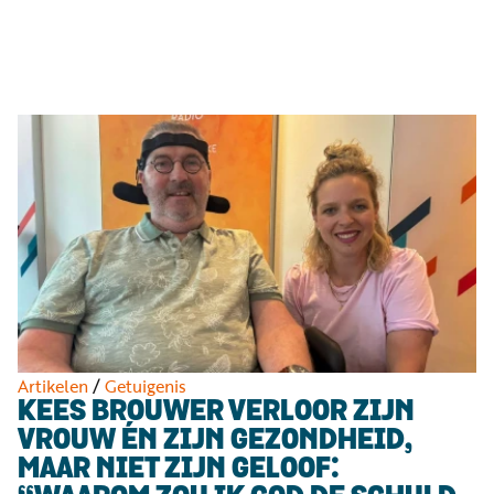
Luister
Word
nu
vriend
Programma's
Podcasts
Muziek
Artikelen
Kanalen
Steun
onze
missie
Artikelen
/
Getuigenis
KEES BROUWER VERLOOR ZIJN
Info
VROUW ÉN ZIJN GEZONDHEID,
MAAR NIET ZIJN GELOOF: