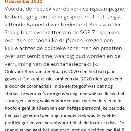
Word
11 december 2020
Voordat de hectiek van de verkiezingscampagne
nu
losbarst, ging Jorieke in gesprek met het langst
vriend
zittende Kamerlid van Nederland: Kees van der
Businessclub
Staaij, fractievoorzitter van de SGP. Ze spraken
Adverteren
over zijn persoonlijke drijfveren, kregen een
kijkje achter de politieke schermen én praatten
Winkel
over antisemitisme, waardig oud worden en de
verruiming van de euthanasiepraktijk.
Ook voor Kees van der Staaij is 2020 een hectisch jaar
Privacy
geweest: “Je kunt er niet omheen dat 2020 diep getekend
reglement
is door de coronacrisis. In de eerste golf was dat nog
Algemene
sterker. Je werd er ‘s morgens vroeg mee wakker. Ik ken het
voorwaarden
's morgens vroeg wakker worden met meteen iets in mijn
hoofd eigenlijk alleen van een heftige persoonlijke periode,
tien jaar geleden toen mijn moeder ziek was. Ik voelde
politiek gezien veel verantwoordelijkheid in deze crisis. De
spanning van gaat het nog goed, met de beelden van Italië