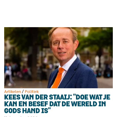
Luister
Word
nu
vriend
Programma's
Podcasts
Muziek
Artikelen
Kanalen
Steun
onze
missie
Artikelen
/
Politiek
KEES VAN DER STAAIJ: "DOE WAT JE
Info
KAN EN BESEF DAT DE WERELD IN
GODS HAND IS"