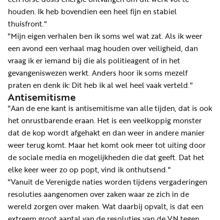
houden. Ik heb bovendien een heel fijn en stabiel
thuisfront."
"Mijn eigen verhalen ben ik soms wel wat zat. Als ik weer
een avond een verhaal mag houden over veiligheid, dan
vraag ik er iemand bij die als politieagent of in het
gevangeniswezen werkt. Anders hoor ik soms mezelf
praten en denk ik: Dit heb ik al wel heel vaak verteld."
Antisemitisme
"Aan de ene kant is antisemitisme van alle tijden, dat is ook
het onrustbarende eraan. Het is een veelkoppig monster
dat de kop wordt afgehakt en dan weer in andere manier
weer terug komt. Maar het komt ook meer tot uiting door
de sociale media en mogelijkheden die dat geeft. Dat het
elke keer weer zo op popt, vind ik onthutsend."
"Vanuit de Verenigde naties worden tijdens vergaderingen
resoluties aangenomen over zaken waar ze zich in de
wereld zorgen over maken. Wat daarbij opvalt, is dat een
extreem groot aantal van de resoluties van de VN tegen