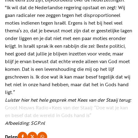
"Ik wil dat de Nederlandse regering opstaat en zegt: Wij
gaan radicaler nee zeggen tegen het disproportioneel
moties indienen tegen Israël. Ergens is het bij heel veel
thema’s zo, dat je bewust moet zijn dat er geestelijke lagen
onder liggen en je dat niet met een paar moties eronder
krijgt. In Israël sprak ik een rabbijn die zei: Beste politici,
heel goed dat jullie je blijven inzetten voor vrede, maar
blijf je ervan bewust dat echte vrede alleen van God moet
komen. Dat is een levenshouding die mij op het lijf
geschreven is. Ik doe wat ik kan maar besef tegelijk dat wij
het niet in onze hand hebben, maar dat het in Gods hand
ligt.”
Luister hier het hele gesprek met Kees van der Staaij terug:
Groot Nieuws Radio
·
Kees van der Staaij: “Doe wat je kan
en besef dat de wereld in Gods hand is”
Afbeelding: SGP.nl
Delen