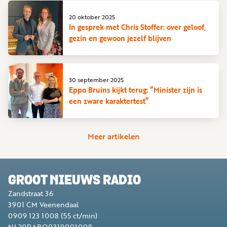
20 oktober 2025
In gesprek met Chris Stoffer: over geloof,
gezin en gewoon jezelf blijven
30 september 2025
Eppo Bruins kijkt terug: “Minister zijn is
een zware karaktertest”
Meer artikelen
GROOT NIEUWS RADIO
Zandstraat 36
3901 CM
Veenendaal
0909 123 1008
(55 ct/min)
NL29RABO0319001008