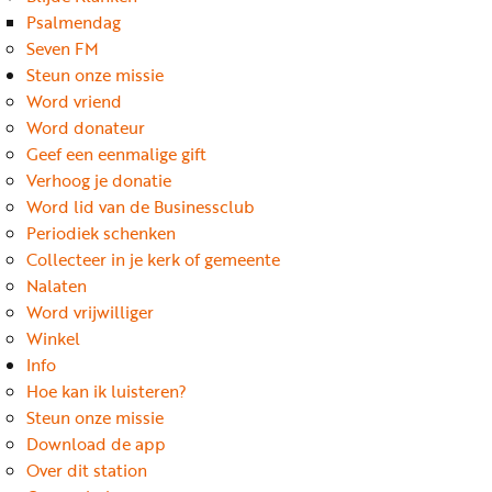
Word
Psalmendag
nu
Seven FM
vriend
Steun onze missie
Word vriend
Businessclub
Word donateur
Adverteren
Geef een eenmalige gift
Verhoog je donatie
Winkel
Word lid van de Businessclub
Periodiek schenken
Collecteer in je kerk of gemeente
Privacy
Nalaten
reglement
Word vrijwilliger
Algemene
Winkel
Info
voorwaarden
Hoe kan ik luisteren?
Steun onze missie
Download de app
Over dit station