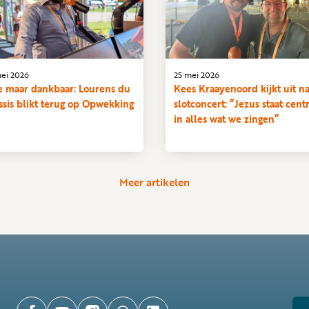
ei 2026
25 mei 2026
 maar dankbaar: Lourens du
Kees Kraayenoord kijkt uit n
ssis blikt terug op Opwekking
slotconcert: “Jezus staat cent
in alles wat we zingen”
Meer artikelen