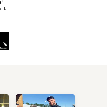
,'
kijk