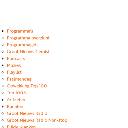
Luister
Word
nu
vriend
Programma's
Programma's
Podcasts
Programma overzicht
Programmagids
Muziek
Groot Nieuws Gemist
Podcasts
Artikelen
Muziek
Kanalen
Playlist
Psalmendag
Steun
Opwekking Top 100
onze
Top 1008
missie
Artikelen
Kanalen
Info
Groot Nieuws Radio
Groot Nieuws Radio Non-stop
Blijde Klanken