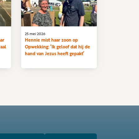
25 mei 2026
aar
Hennie mist haar zoon op
raal
Opwekking: ‘Ik geloof dat hij de
hand van Jezus heeft gepakt’