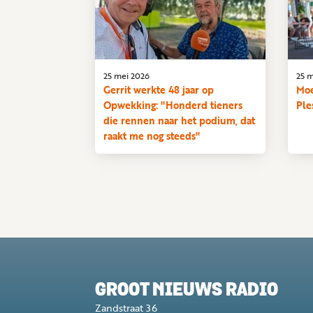
25 mei 2026
25 m
Gerrit werkte 48 jaar op
Moe
Opwekking: "Honderd tieners
Ple
die rennen naar het podium, dat
raakt me nog steeds"
GROOT NIEUWS RADIO
Zandstraat 36