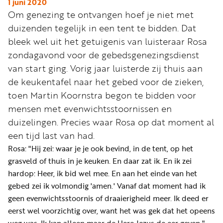
Word
1 juni 2020
Om genezing te ontvangen hoef je niet met
nu
duizenden tegelijk in een tent te bidden. Dat
vriend
bleek wel uit het getuigenis van luisteraar Rosa
Businessclub
zondagavond voor de gebedsgenezingsdienst
Adverteren
van start ging. Vorig jaar luisterde zij thuis aan
de keukentafel naar het gebed voor de zieken,
Winkel
toen Martin Koornstra begon te bidden voor
mensen met evenwichtsstoornissen en
duizelingen. Precies waar Rosa op dat moment al
Privacy
een tijd last van had.
reglement
Rosa: "Hij zei: waar je je ook bevind, in de tent, op het
Algemene
grasveld of thuis in je keuken. En daar zat ik. En ik zei
voorwaarden
hardop: Heer, ik bid wel mee. En aan het einde van het
gebed zei ik volmondig 'amen.' Vanaf dat moment had ik
geen evenwichtsstoornis of draaierigheid meer. Ik deed er
eerst wel voorzichtig over, want het was gek dat het opeens