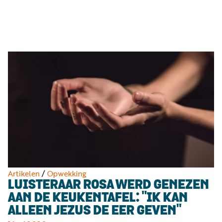
Luister
Word
nu
vriend
Programma's
Podcasts
Muziek
Artikelen
Kanalen
Steun
onze
missie
Artikelen
/
Opwekking
LUISTERAAR ROSA WERD GENEZEN
Info
AAN DE KEUKENTAFEL: "IK KAN
ALLEEN JEZUS DE EER GEVEN"