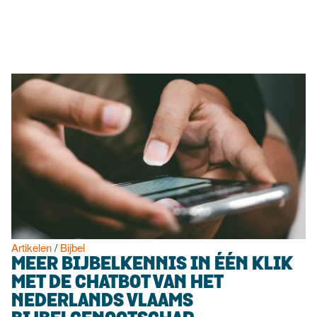
Luister
Word
nu
vriend
Programma's
Podcasts
Muziek
Artikelen
Kanalen
Steun
onze
missie
Artikelen
/
Bijbel
MEER BIJBELKENNIS IN ÉÉN KLIK
Info
MET DE CHATBOT VAN HET
NEDERLANDS VLAAMS