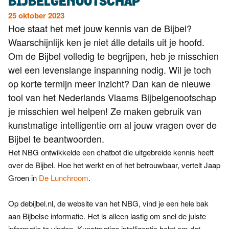
BIJBELGENOOTSCHAP
Word
nu
25 oktober 2023
Hoe staat het met jouw kennis van de Bijbel?
vriend
Waarschijnlijk ken je niet álle details uit je hoofd.
Businessclub
Om de Bijbel volledig te begrijpen, heb je misschien
wel een levenslange inspanning nodig. Wil je toch
Adverteren
op korte termijn meer inzicht? Dan kan de nieuwe
Winkel
tool van het Nederlands Vlaams Bijbelgenootschap
je misschien wel helpen! Ze maken gebruik van
kunstmatige intelligentie om al jouw vragen over de
Privacy
Bijbel te beantwoorden.
reglement
Het NBG ontwikkelde een chatbot die uitgebreide kennis heeft
Algemene
over de Bijbel. Hoe het werkt en of het betrouwbaar, vertelt Jaap
voorwaarden
Groen in
De Lunchroom
.
Op debijbel.nl, de website van het NBG, vind je een hele bak
aan Bijbelse informatie. Het is alleen lastig om snel de juiste
informatie te vinden. Kunstmatige intelligentie helpt om dat