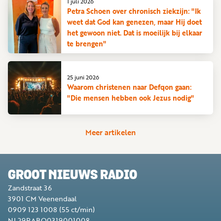
1 juli 2026
Petra Schoen over chronisch ziekzijn: "Ik
weet dat God kan genezen, maar Hij doet
het gewoon niet. Dat is moeilijk bij elkaar
te brengen"
25 juni 2026
Waarom christenen naar Defqon gaan:
"Die mensen hebben ook Jezus nodig"
Meer artikelen
GROOT NIEUWS RADIO
Zandstraat 36
3901 CM
Veenendaal
0909 123 1008
(55 ct/min)
NL29RABO0319001008