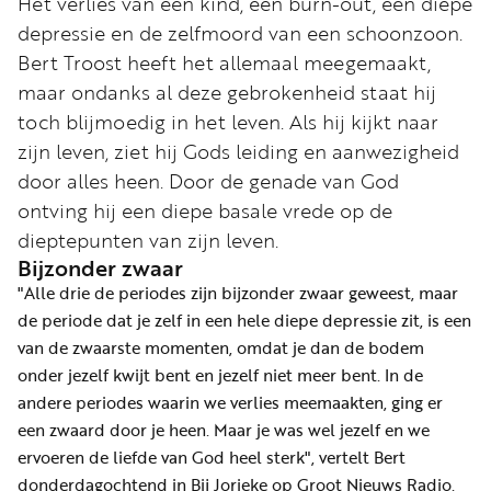
Het verlies van een kind, een burn-out, een diepe
Word
depressie en de zelfmoord van een schoonzoon.
nu
Bert Troost heeft het allemaal meegemaakt,
vriend
maar ondanks al deze gebrokenheid staat hij
Businessclub
toch blijmoedig in het leven. Als hij kijkt naar
Adverteren
zijn leven, ziet hij Gods leiding en aanwezigheid
door alles heen. Door de genade van God
Winkel
ontving hij een diepe basale vrede op de
dieptepunten van zijn leven.
Bijzonder zwaar
Privacy
"Alle drie de periodes zijn bijzonder zwaar geweest, maar
reglement
de periode dat je zelf in een hele diepe depressie zit, is een
Algemene
van de zwaarste momenten, omdat je dan de bodem
voorwaarden
onder jezelf kwijt bent en jezelf niet meer bent. In de
andere periodes waarin we verlies meemaakten, ging er
een zwaard door je heen. Maar je was wel jezelf en we
ervoeren de liefde van God heel sterk", vertelt Bert
donderdagochtend in Bij Jorieke op Groot Nieuws Radio.