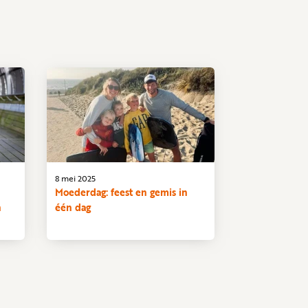
8 mei 2025
Moederdag: feest en gemis in
n
één dag