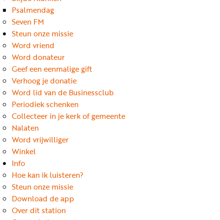
Word
Psalmendag
nu
Seven FM
vriend
Steun onze missie
Word vriend
Businessclub
Word donateur
Adverteren
Geef een eenmalige gift
Verhoog je donatie
Winkel
Word lid van de Businessclub
Periodiek schenken
Collecteer in je kerk of gemeente
Privacy
Nalaten
reglement
Word vrijwilliger
Algemene
Winkel
Info
voorwaarden
Hoe kan ik luisteren?
Steun onze missie
Download de app
Over dit station