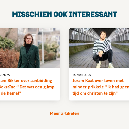
MISSCHIEN OOK INTERESSANT
ni 2025
14 mei 2025
jam Bikker over aanbidding
Joram Kaat over leven met
Oekraïne: "Dat was een glimp
minder prikkels: "Ik had gee
 de hemel"
tijd om christen te zijn"
Meer artikelen