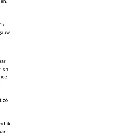
en.
"Je
gauw.
aar
n en
inee
n
t zó
nd ik
aar