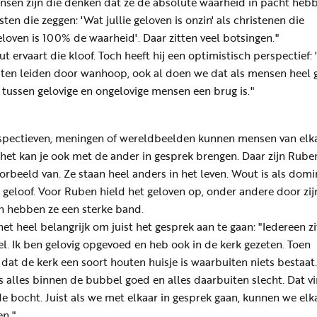
sen zijn die denken dat ze de absolute waarheid in pacht hebb
sten die zeggen: 'Wat jullie geloven is onzin' als christenen die
eloven is 100% de waarheid'. Daar zitten veel botsingen."
t ervaart die kloof. Toch heeft hij een optimistisch perspectief: 
 laten leiden door wanhoop, ook al doen we dat als mensen heel 
 tussen gelovige en ongelovige mensen een brug is."
spectieven, meningen of wereldbeelden kunnen mensen van elk
 het kan je ook met de ander in gesprek brengen. Daar zijn Rube
rbeeld van. Ze staan heel anders in het leven. Wout is als dom
 geloof. Voor Ruben hield het geloven op, onder andere door zij
ch hebben ze een sterke band.
et heel belangrijk om juist het gesprek aan te gaan: "Iedereen zi
el. Ik ben gelovig opgevoed en heb ook in de kerk gezeten. Toen
 dat de kerk een soort houten huisje is waarbuiten niets bestaat.
 alles binnen de bubbel goed en alles daarbuiten slecht. Dat vi
de bocht. Juist als we met elkaar in gesprek gaan, kunnen we elk
en."