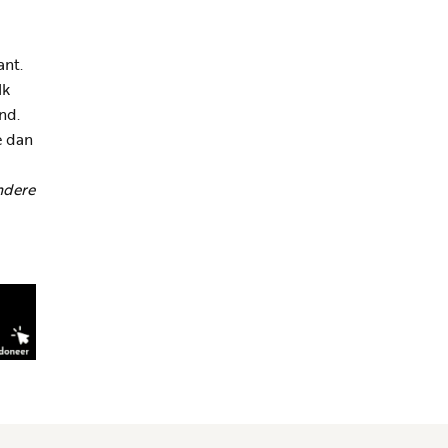
ant.
Ik
nd.
e dan
andere