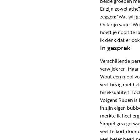
beide groepen men
Er zijn zowel atheï
zeggen: 'Wat wij g
Ook zijn vader Wou
hoeft je nooit te
Ik denk dat er ook
In gesprek
Verschillende per
verwijderen. Maar
Wout een mooi voo
veel bezig met het
biseksualiteit. To
Volgens Ruben is h
in zijn eigen bubb
merkte ik heel erg
Simpel gezegd was
veel te kort door 
veel beter begrijp