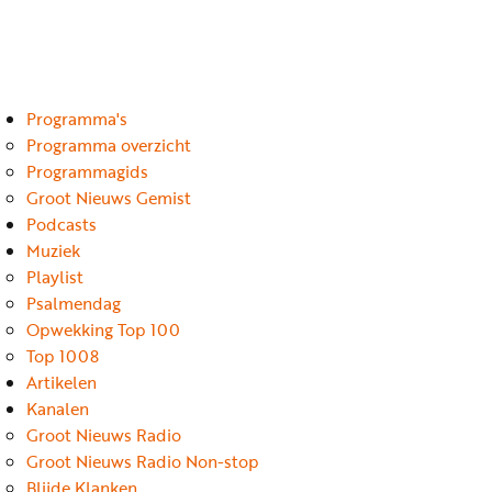
Luister
Word
nu
vriend
Programma's
Programma's
Podcasts
Programma overzicht
Programmagids
Muziek
Groot Nieuws Gemist
Podcasts
Artikelen
Muziek
Kanalen
Playlist
Psalmendag
Steun
Opwekking Top 100
onze
Top 1008
missie
Artikelen
Kanalen
Info
Groot Nieuws Radio
Groot Nieuws Radio Non-stop
Blijde Klanken