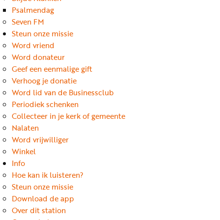
Word
Psalmendag
nu
Seven FM
vriend
Steun onze missie
Word vriend
Businessclub
Word donateur
Adverteren
Geef een eenmalige gift
Verhoog je donatie
Winkel
Word lid van de Businessclub
Periodiek schenken
Collecteer in je kerk of gemeente
Privacy
Nalaten
reglement
Word vrijwilliger
Algemene
Winkel
Info
voorwaarden
Hoe kan ik luisteren?
Steun onze missie
Download de app
Over dit station