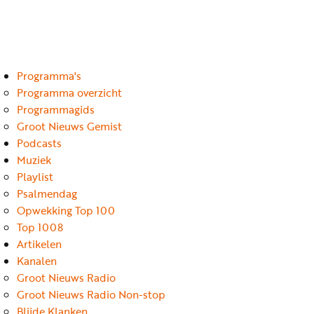
Luister
Word
nu
vriend
Programma's
Programma's
Podcasts
Programma overzicht
Programmagids
Muziek
Groot Nieuws Gemist
Podcasts
Artikelen
Muziek
Kanalen
Playlist
Psalmendag
Steun
Opwekking Top 100
onze
Top 1008
missie
Artikelen
Kanalen
Info
Groot Nieuws Radio
Groot Nieuws Radio Non-stop
Blijde Klanken