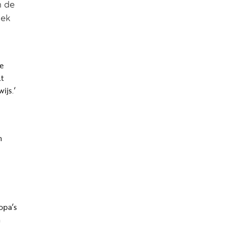
n de
iek
e
lt
ijs.’
n
opa’s
n