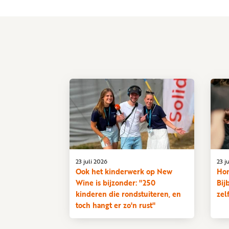
23 juli 2026
23 j
Ook het kinderwerk op New
Hon
Wine is bijzonder: "250
Bij
kinderen die rondstuiteren, en
zel
toch hangt er zo'n rust"