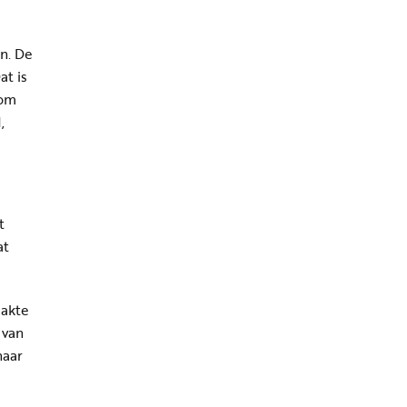
n. De
at is
 om
,
t
at
aakte
 van
naar