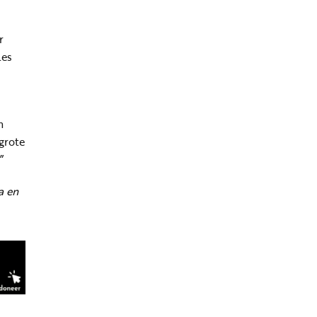
r
les
n
 grote
”
a en