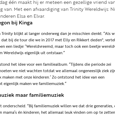
 dag één maakt hij er meteen een gezellige vriend va
 van. Met een afvaardiging van Trinity Wereldwijs: N
inderen Elsa en Elvar.
gon bij Kinga
Trinity blijkt al langer onderweg dan je misschien denkt. “Als w
 dat bij de tour die we in 2017 met Elly en Rikkert deden", verte
toen een liedje: ‘Wereldvreemd, maar toch ook een beetje wereldw
m Wereldwijs eigenlijk uit ontstaan.”
tstond het idee voor een familiealbum. “Tijdens die periode zei
 moeten we niet wachten totdat we allemaal ongeneeslijk ziek zij
 maken met onze kinderen.’ Zo ontstond het idee van een
t eigenlijk maken we familiemuziek.”
uziek maar familiemuziek
onderscheid. “Bij familiemuziek willen we dat drie generaties, 
en mama’s én kinderen, het allemaal leuk vinden om op te zette