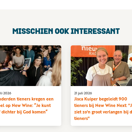
MISSCHIEN OOK INTERESSANT
uli 2026
21 juli 2026
derden tieners kregen een
Jisca Kuiper begeleidt 900
bel op New Wine: “Je kunt
tieners bij New Wine Next: "
f dichter bij God komen”
ziet zo'n groot verlangen bij 
tieners"