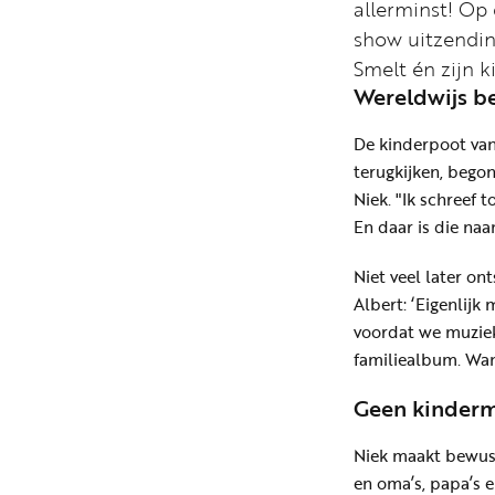
allerminst! Op
show uitzending
Smelt én zijn k
Wereldwijs be
De kinderpoot van 
terugkijken, begon
Niek. "Ik schreef 
En daar is die naa
Niet veel later on
Albert: ‘Eigenlijk
voordat we muziek
familiealbum. Wan
Geen kinderm
Niek maakt bewust 
en oma’s, papa’s 