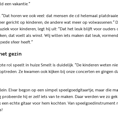
ld een vakantie.”
j. “Dat horen we ook veel: dat mensen de cd helemaal platdraaie
eer gericht op kinderen, de andere wat meer op volwassenen.” D
iek voor kinderen, legt hij uit: “Dat het leuk blijft voor ouders
kken, dat voelt als winst. Wij willen iets maken dat leuk, vormend
goede sfeer heeft.”
het gezin
te rol speelt in huize Smelt is duidelijk. “De kinderen weten nie
 optreden. Ze kwamen ook kijken bij onze concerten en gingen d
lein. Elvar begon op een simpel speelgoedgitaartje, maar die m
g probeerde hij er zelf iets van te maken. Daar werden we zo gek
jk een echte gitaar voor hem kochten. Van speelgoedinstrument 
s!