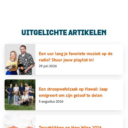
Luister
Word
nu
vriend
Programma's
UITGELICHTE ARTIKELEN
Podcasts
Muziek
Een uur lang je favoriete muziek op de
radio? Stuur jouw playlist in!
Artikelen
29 juli 2026
Kanalen
Steun
Een stroopwafelzaak op Hawaii: Jaap
onze
emigreert om zijn geloof te delen
missie
5 augustus 2026
Info
Terugblikken op New Wine 2026