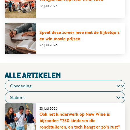
Word
27 juli 2026
nu
vriend
Businessclub
Speel deze zomer mee met de Bijbelquiz
en win mooie prijzen
Adverteren
27 juli 2026
Winkel
Privacy
ALLE ARTIKELEN
reglement
Algemene
voorwaarden
23 juli 2026
Ook het kinderwerk op New Wine is
bijzonder: "250 kinderen die
rondstuiteren, en toch hangt er zo'n rust"