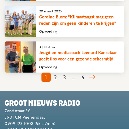
20 maart 2025
Gerdine Blom: "Klimaatangst mag geen
reden zijn om geen kinderen te krijgen"
Opvoeding
3 juli 2024
Jeugd en mediacoach Leenard Kanselaar
geeft tips voor een gezonde schermtijd
Opvoeding
1
2
3
...
4
GROOT NIEUWS RADIO
Zandstraat 36
3901 CM
Veenendaal
0909 123 1008
(55 ct/min)