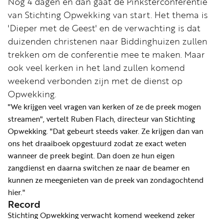
Nog 4 dagen en dan gaat de Pinksterconferentie
Word
van Stichting Opwekking van start. Het thema is
nu
'Dieper met de Geest' en de verwachting is dat
vriend
duizenden christenen naar Biddinghuizen zullen
Businessclub
trekken om de conferentie mee te maken. Maar
Adverteren
ook veel kerken in het land zullen komend
weekend verbonden zijn met de dienst op
Winkel
Opwekking.
"We krijgen veel vragen van kerken of ze de preek mogen
streamen", vertelt Ruben Flach, directeur van Stichting
Privacy
Opwekking. "Dat gebeurt steeds vaker. Ze krijgen dan van
reglement
ons het draaiboek opgestuurd zodat ze exact weten
Algemene
wanneer de preek begint. Dan doen ze hun eigen
voorwaarden
zangdienst en daarna switchen ze naar de beamer en
kunnen ze meegenieten van de preek van zondagochtend
hier."
Record
Stichting Opwekking verwacht komend weekend zeker