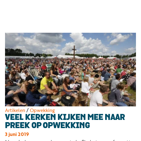
Luister
Word
nu
vriend
Programma's
Podcasts
Muziek
Artikelen
Kanalen
Steun
onze
missie
Artikelen
/
Opwekking
VEEL KERKEN KIJKEN MEE NAAR
Info
PREEK OP OPWEKKING
3 juni 2019