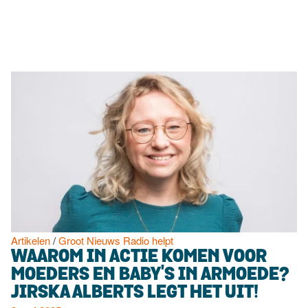
Luister
Word
nu
vriend
Programma's
Podcasts
Muziek
Artikelen
Kanalen
Steun
onze
missie
Artikelen
/
Groot Nieuws Radio helpt
WAAROM IN ACTIE KOMEN VOOR
Info
MOEDERS EN BABY'S IN ARMOEDE?
JIRSKA ALBERTS LEGT HET UIT!