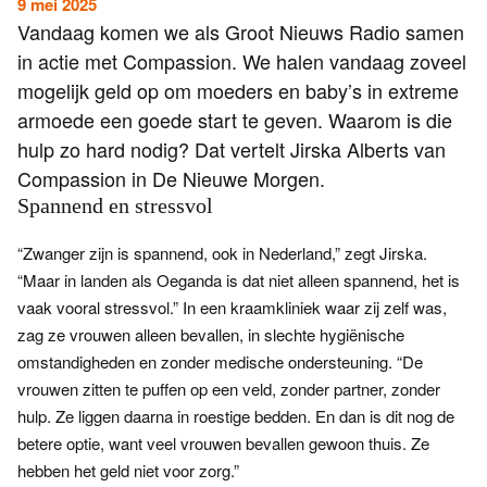
Word
9 mei 2025
Vandaag komen we als Groot Nieuws Radio samen
nu
in actie met Compassion. We halen vandaag zoveel
vriend
mogelijk geld op om moeders en baby’s in extreme
Businessclub
armoede een goede start te geven. Waarom is die
Adverteren
hulp zo hard nodig? Dat vertelt Jirska Alberts van
Compassion in De Nieuwe Morgen.
Winkel
Spannend en stressvol
“Zwanger zijn is spannend, ook in Nederland,” zegt Jirska.
Privacy
“Maar in landen als Oeganda is dat niet alleen spannend, het is
reglement
vaak vooral stressvol.” In een kraamkliniek waar zij zelf was,
Algemene
zag ze vrouwen alleen bevallen, in slechte hygiënische
omstandigheden en zonder medische ondersteuning. “De
voorwaarden
vrouwen zitten te puffen op een veld, zonder partner, zonder
hulp. Ze liggen daarna in roestige bedden. En dan is dit nog de
betere optie, want veel vrouwen bevallen gewoon thuis. Ze
hebben het geld niet voor zorg.”