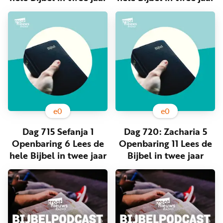
Word
nu
vriend
Businessclub
Adverteren
Winkel
e
0
e
0
Privacy
Dag 715 Sefanja 1
Dag 720: Zacharia 5
reglement
Openbaring 6 Lees de
Openbaring 11 Lees de
Algemene
hele Bijbel in twee jaar
Bijbel in twee jaar
voorwaarden