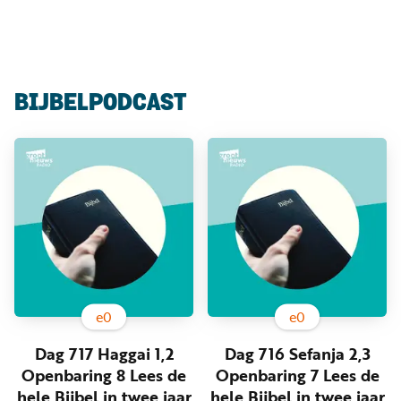
Luister
Word
nu
vriend
Programma's
BIJBELPODCAST
Podcasts
Muziek
Artikelen
Kanalen
Steun
onze
missie
e
0
e
0
Info
Dag 717 Haggai 1,2
Dag 716 Sefanja 2,3
Openbaring 8 Lees de
Openbaring 7 Lees de
hele Bijbel in twee jaar
hele Bijbel in twee jaar