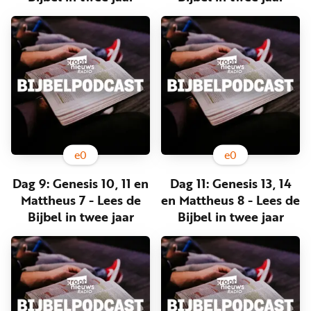
Word
nu
vriend
Businessclub
Adverteren
Winkel
e
0
e
0
Privacy
Dag 9: Genesis 10, 11 en
Dag 11: Genesis 13, 14
reglement
Mattheus 7 - Lees de
en Mattheus 8 - Lees de
Algemene
Bijbel in twee jaar
Bijbel in twee jaar
voorwaarden