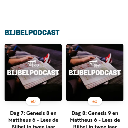
Luister
Word
nu
vriend
Programma's
BIJBELPODCAST
Podcasts
Muziek
Artikelen
Kanalen
Steun
onze
missie
e
0
e
0
Info
Dag 7: Genesis 8 en
Dag 8: Genesis 9 en
Mattheus 6 - Lees de
Mattheus 6 - Lees de
Bijbel in twee jaar
Bijbel in twee jaar