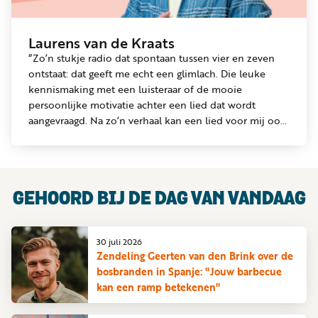
Laurens van de Kraats
“Zo’n stukje radio dat spontaan tussen vier en zeven
ontstaat: dat geeft me echt een glimlach. Die leuke
kennismaking met een luisteraar of de mooie
persoonlijke motivatie achter een lied dat wordt
aangevraagd. Na zo’n verhaal kan een lied voor mij ook
ineens heel anders klinken. Het voelt als een cadeautje
van de luisteraar, dat zij een stukje van hun hart delen
en daarmee mij ook raken.” Laurens van de Kraats
(1995) presenteert elke werkdag tussen 16:00 en 19:00
GEHOORD BIJ
DE DAG VAN VANDAAG
uur het programma De Dag Van Vandaag. Hij houdt van
het onverwachte en is telkens actief opzoek naar iets
nieuws. Verbinding leggen en een stukje meelopen
30 juli 2026
met de luisteraar, dat maakt zijn dag geslaagd.
Zendeling Geerten van den Brink over de
bosbranden in Spanje: "Jouw barbecue
kan een ramp betekenen"