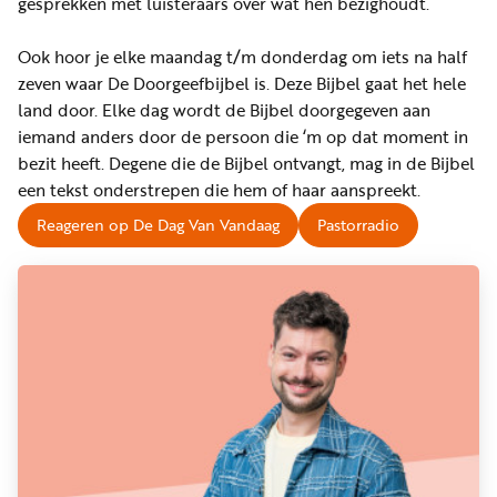
Word
gesprekken met luisteraars over wat hen bezighoudt.
nu
Ook hoor je elke maandag t/m donderdag om iets na half
vriend
zeven waar De Doorgeefbijbel is. Deze Bijbel gaat het hele
Businessclub
land door. Elke dag wordt de Bijbel doorgegeven aan
iemand anders door de persoon die ‘m op dat moment in
Adverteren
bezit heeft. Degene die de Bijbel ontvangt, mag in de Bijbel
een tekst onderstrepen die hem of haar aanspreekt.
Winkel
Reageren op De Dag Van Vandaag
Pastorradio
Privacy
reglement
Algemene
voorwaarden