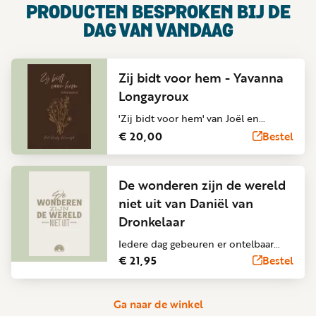
PRODUCTEN BESPROKEN BIJ
DE
DAG VAN VANDAAG
Zij bidt voor hem - Yavanna
Longayroux
'Zij bidt voor hem' van Joël en
Yavanna Longayroux is een praktisch
€ 20,00
Bestel
gebedsboek voor vrouwen die hun
huwelijk willen versterken. In een
wereld waarin het huwelijk onder
De wonderen zijn de wereld
druk staat is gebed immers het
niet uit van Daniël van
sterkste wapen. Daarom is er nu dit
Dronkelaar
invulboek dat je als getrouwde
vrouw helpt om iedere dag te bidden
Iedere dag gebeuren er ontelbaar
voor je man. De diverse thema’s
veel wonderen over de hele wereld,
€ 21,95
Bestel
dagen uit tot gebed en roepen op tot
ook in Nederland. Het lijkt soms
reflectie. Het gebedsdagboek, dat 31
'gewoon' te worden. Wonderen
Ga naar de winkel
verschillende thema’s bevat, kun je
worden niet altijd meer gezien of