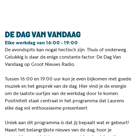
Luister
Word
nu
vriend
Programma's
DE DAG VAN VANDAAG
Podcasts
Elke werkdag
van
16:00 - 19:00
De avondspits kan nogal hectisch zijn. Thuis of onderweg.
Muziek
Gelukkig is daar de enige constante factor: De Dag Van
Artikelen
Vandaag op Groot Nieuws Radio.
Kanalen
Tussen 16:00 en 19:00 uur kun je even bijkomen met goede
muziek en het gesprek van de dag. Hier vind je de energie
Steun
om de laatste uurtjes van de werkdag door te komen.
onze
Positiviteit staat centraal in het programma dat Laurens
missie
elke dag vol enthousiasme presenteert.
Info
Uniek aan dit programma is dat jij bepaalt wat er gebeurt!
Naast het belangrijkste nieuws van de dag, hoor je