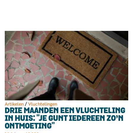
Luister
Word
nu
vriend
Programma's
Podcasts
Muziek
Artikelen
Kanalen
Steun
onze
missie
Artikelen
/
Vluchtelingen
DRIE MAANDEN EEN VLUCHTELING
Info
IN HUIS: "JE GUNT IEDEREEN ZO’N
ONTMOETING"