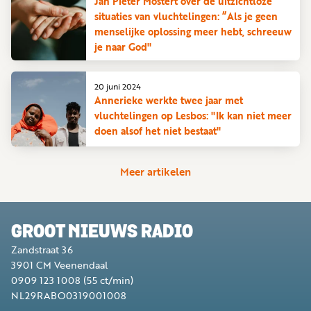
Jan Pieter Mostert over de uitzichtloze
situaties van vluchtelingen: “Als je geen
menselijke oplossing meer hebt, schreeuw
je naar God"
20 juni 2024
Annerieke werkte twee jaar met
vluchtelingen op Lesbos: "Ik kan niet meer
doen alsof het niet bestaat"
Meer artikelen
GROOT NIEUWS RADIO
Zandstraat 36
3901 CM
Veenendaal
0909 123 1008
(55 ct/min)
NL29RABO0319001008