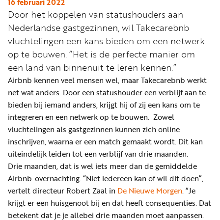
Word
16 februari 2022
Door het koppelen van statushouders aan
nu
Nederlandse gastgezinnen, wil Takecarebnb
vriend
vluchtelingen een kans bieden om een netwerk
Businessclub
op te bouwen. “Het is de perfecte manier om
Adverteren
een land van binnenuit te leren kennen.”
Airbnb kennen veel mensen wel, maar Takecarebnb werkt
Winkel
net wat anders. Door een statushouder een verblijf aan te
bieden bij iemand anders, krijgt hij of zij een kans om te
integreren en een netwerk op te bouwen. Zowel
Privacy
vluchtelingen als gastgezinnen kunnen zich online
reglement
inschrijven, waarna er een match gemaakt wordt. Dit kan
Algemene
uiteindelijk leiden tot een verblijf van drie maanden.
voorwaarden
Drie maanden, dat is wel iets meer dan de gemiddelde
Airbnb-overnachting. “Niet iedereen kan of wil dit doen”,
vertelt directeur Robert Zaal in
De Nieuwe Morgen
. “Je
krijgt er een huisgenoot bij en dat heeft consequenties. Dat
betekent dat je je allebei drie maanden moet aanpassen.