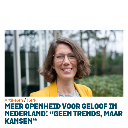
Luister
Word
nu
vriend
Programma's
Podcasts
Muziek
Artikelen
Kanalen
Steun
onze
missie
Artikelen
/
Kerk
MEER OPENHEID VOOR GELOOF IN
Info
NEDERLAND: “GEEN TRENDS, MAAR
KANSEN”