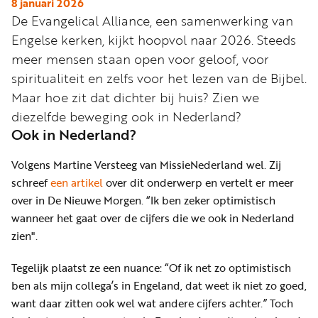
Word
8 januari 2026
De Evangelical Alliance, een samenwerking van
nu
Engelse kerken, kijkt hoopvol naar 2026. Steeds
vriend
meer mensen staan open voor geloof, voor
Businessclub
spiritualiteit en zelfs voor het lezen van de Bijbel.
Adverteren
Maar hoe zit dat dichter bij huis? Zien we
diezelfde beweging ook in Nederland?
Winkel
Ook in Nederland?
Volgens Martine Versteeg van MissieNederland wel. Zij
Privacy
schreef
een artikel
over dit onderwerp en vertelt er meer
reglement
over in De Nieuwe Morgen. “Ik ben zeker optimistisch
wanneer het gaat over de cijfers die we ook in Nederland
Algemene
zien".
voorwaarden
Tegelijk plaatst ze een nuance: “Of ik net zo optimistisch
ben als mijn collega’s in Engeland, dat weet ik niet zo goed,
want daar zitten ook wel wat andere cijfers achter.” Toch