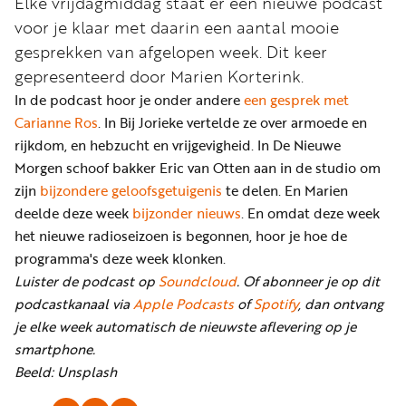
Elke vrijdagmiddag staat er een nieuwe podcast
Word
voor je klaar met daarin een aantal mooie
nu
gesprekken van afgelopen week. Dit keer
vriend
gepresenteerd door Marien Korterink.
Businessclub
In de podcast hoor je onder andere
een gesprek met
Adverteren
Carianne Ros
. In Bij Jorieke vertelde ze over armoede en
rijkdom, en hebzucht en vrijgevigheid. In De Nieuwe
Winkel
Morgen schoof bakker Eric van Otten aan in de studio om
zijn
bijzondere geloofsgetuigenis
te delen. En Marien
deelde deze week
bijzonder nieuws
. En omdat deze week
Privacy
het nieuwe radioseizoen is begonnen, hoor je hoe de
reglement
programma's deze week klonken.
Algemene
Luister de podcast op
Soundcloud
. Of abonneer je op dit
voorwaarden
podcastkanaal via
Apple Podcasts
of
Spotify
, dan ontvang
je elke week automatisch de nieuwste aflevering op je
smartphone.
Beeld: Unsplash