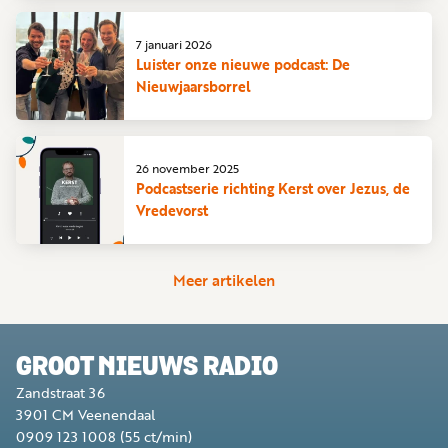
7 januari 2026
Luister onze nieuwe podcast: De
Nieuwjaarsborrel
26 november 2025
Podcastserie richting Kerst over Jezus, de
Vredevorst
Meer artikelen
GROOT NIEUWS RADIO
Zandstraat 36
3901 CM
Veenendaal
0909 123 1008
(55 ct/min)