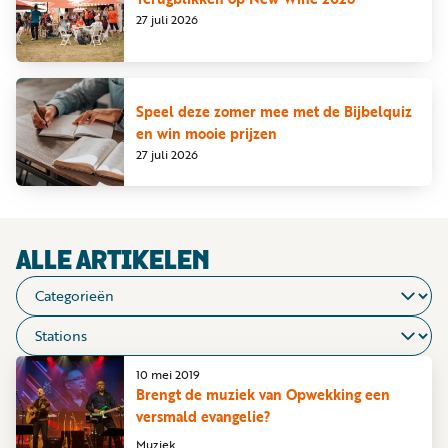
Word
27 juli 2026
nu
vriend
Businessclub
Speel deze zomer mee met de Bijbelquiz
en win mooie prijzen
Adverteren
27 juli 2026
Winkel
Privacy
ALLE ARTIKELEN
reglement
Algemene
voorwaarden
10 mei 2019
Brengt de muziek van Opwekking een
versmald evangelie?
Muziek