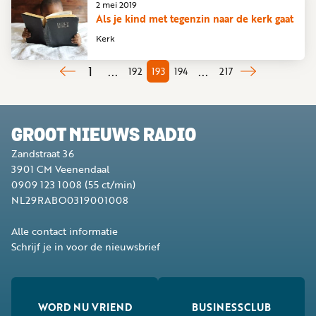
2 mei 2019
Als je kind met tegenzin naar de kerk gaat
Kerk
1
...
...
192
193
194
217
GROOT NIEUWS RADIO
Zandstraat 36
3901 CM
Veenendaal
0909 123 1008
(55 ct/min)
NL29RABO0319001008
Alle contact informatie
Schrijf je in voor de nieuwsbrief
WORD NU VRIEND
BUSINESSCLUB