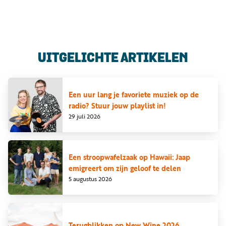
Luister
Word
nu
vriend
Programma's
UITGELICHTE ARTIKELEN
Podcasts
Muziek
Een uur lang je favoriete muziek op de
radio? Stuur jouw playlist in!
Artikelen
29 juli 2026
Kanalen
Steun
Een stroopwafelzaak op Hawaii: Jaap
onze
emigreert om zijn geloof te delen
missie
5 augustus 2026
Info
Terugblikken op New Wine 2026