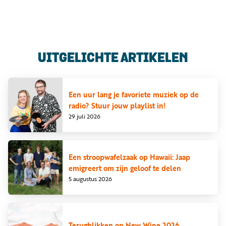
Luister
Word
nu
vriend
Programma's
UITGELICHTE ARTIKELEN
Podcasts
Muziek
Een uur lang je favoriete muziek op de
radio? Stuur jouw playlist in!
Artikelen
29 juli 2026
Kanalen
Steun
Een stroopwafelzaak op Hawaii: Jaap
onze
emigreert om zijn geloof te delen
missie
5 augustus 2026
Info
Terugblikken op New Wine 2026