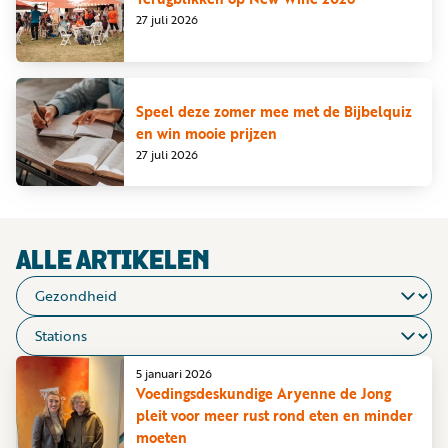
Word
27 juli 2026
nu
vriend
Businessclub
Speel deze zomer mee met de Bijbelquiz
en win mooie prijzen
Adverteren
27 juli 2026
Winkel
Privacy
ALLE ARTIKELEN
reglement
Algemene
voorwaarden
5 januari 2026
Voedingsdeskundige Aryenne de Jong
pleit voor meer rust rond eten en minder
moeten